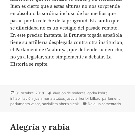
Bien es cierto que a estas alturas no nos sorprende
en absoluto la sordina incluso de los medios que
pasan por la releche de la progritud. El asunto que
se dilucidaba no es un vestigio del pasado remoto.
En este preciso instante, la Brunete togada española
tiene su artillería desplegada contra otra institución,
el Parlament de Catalunya, que defiende su derecho,
no ya a legislar, sino simplemente a debatir. La
Historia se repite.
Publicado
Etiquetas
31 octubre, 2019
división de poderes
,
gorka knörr
,
el
inhabilitación
,
juan maría atutxa
,
justicia
,
kontxi bilbao
,
parlament
,
en Justi
parlamento vasco
,
sozialista abertzaleak
Deja un comentario
Alegría y rabia