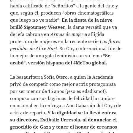
había calificado de “señoritos” a la gente del cine y
que, según él, producen “obras cinematográficas
que luego no ve nadie”.
En la fiesta de la nieve
brilló Sigourney Weaver,
la dama versátil que va
de jefa cabrona en
Armas de mujer
a afligida
protectora de mujeres en la reciente serie
Las flores
perdidas de Alice Hart
. Su Goya internacional fue de
lo mejor de una gala feminista con su lema
“Se
acabó”, versión hispana del #MeToo global.
La basauritarra Sofía Otero, a quien la Academia
privó de competir como mejor actriz protagonista
por ser menor de 16 años (¡eso es edadismo!),
compuso con sus lágrimas de felicidad la cumbre
emocional en la entrega a Ane Gabarain del Goya de
actriz de reparto.
Y la dignidad se la llevó entera
su directora, Estibaliz Urresola, al denunciar el
genocidio de Gaza y tener el honor de crearnos