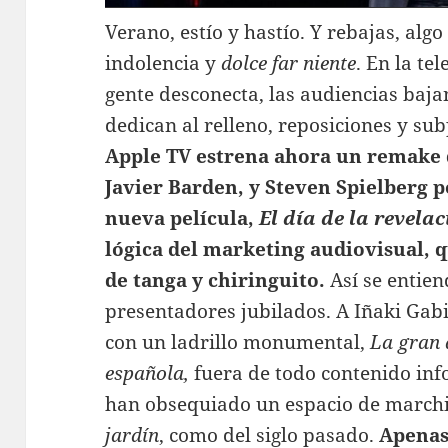
Verano, estío y hastío. Y rebajas, alg
indolencia y
dolce far niente
. En la te
gente desconecta, las audiencias baja
dedican al relleno, reposiciones y su
Apple TV estrena ahora un remake
Javier Barden, y Steven Spielberg p
nueva película,
El día de la revela
lógica del marketing audiovisual, 
de tanga y chiringuito.
Así se entien
presentadores jubilados. A Iñaki Gab
con un ladrillo monumental,
La gran 
española,
fuera de todo contenido inf
han obsequiado un espacio de marchi
jardín
, como del siglo pasado.
Apenas