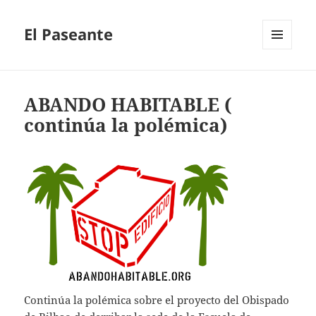
El Paseante
MENÚ
Y
WIDGETS
ABANDO HABITABLE (
continúa la polémica)
Continúa la polémica sobre el proyecto del Obispado