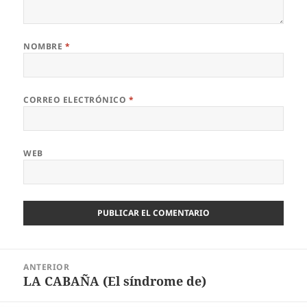
NOMBRE
*
CORREO ELECTRÓNICO
*
WEB
Navegación
ANTERIOR
de
LA CABAÑA (El síndrome de)
Entrada
entradas
anterior: