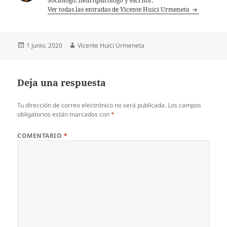
Sociólogo, neuropsicólogo y escritor.
Ver todas las entradas de Vicente Huici Urmeneta
Publicado
Autor
1 junio, 2020
Vicente Huici Urmeneta
el
Deja una respuesta
Tu dirección de correo electrónico no será publicada.
Los campos
obligatorios están marcados con
*
COMENTARIO
*