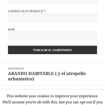
CORREO ELECTRÓNICO
*
WEB
Navegación
ANTERIOR
de
ABANDO HABITABLE ( y el atropello
Entrada
entradas
urbanístico)
anterior:
SIGUIENTE
This website uses cookies to improve your experience.
MILITANCIAS( o «Tal como éramos»)
Entrada
We'll assume you're ok with this, but you can opt-out if you
siguiente: