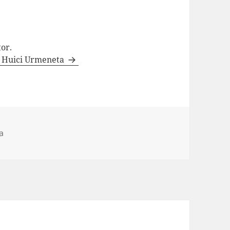
tor.
te Huici Urmeneta
a