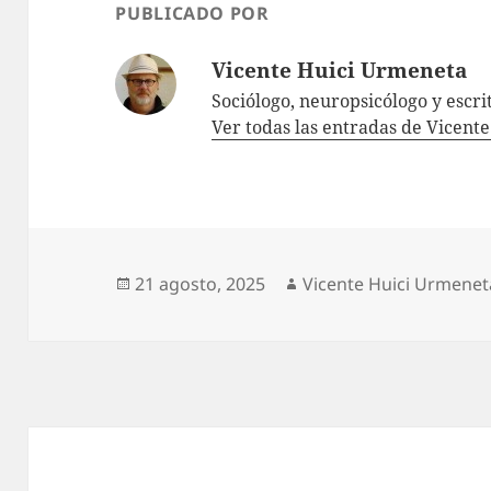
PUBLICADO POR
Vicente Huici Urmeneta
Sociólogo, neuropsicólogo y escri
Ver todas las entradas de Vicen
Publicado
Autor
21 agosto, 2025
Vicente Huici Urmenet
el