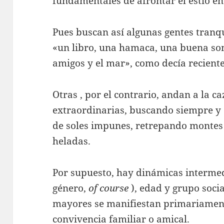
fundamentales de afrontar el estío e
Pues buscan así algunas gentes tranqu
«un libro, una hamaca, una buena som
amigos y el mar», como decía recien
Otras , por el contrario, andan a la c
extraordinarias, buscando siempre y 
de soles impunes, retrepando montes
heladas.
Por supuesto, hay dinámicas intermed
género,
of course
), edad y grupo socia
mayores se manifiestan primariamente
convivencia familiar o amical.