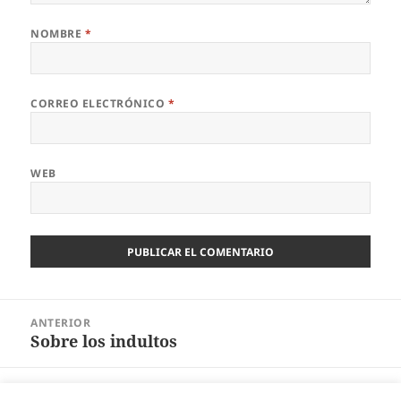
NOMBRE
*
CORREO ELECTRÓNICO
*
WEB
Navegación
ANTERIOR
de
Sobre los indultos
Entrada
entradas
anterior:
SIGUIENTE