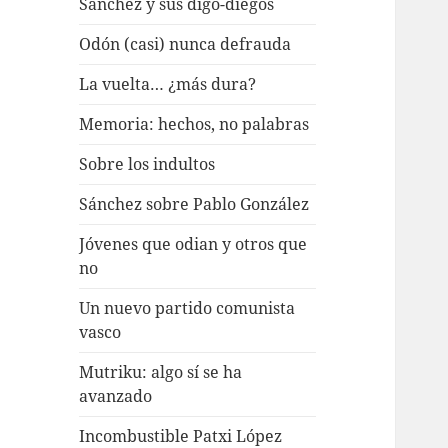
Sánchez y sus digo-diegos
Odón (casi) nunca defrauda
La vuelta… ¿más dura?
Memoria: hechos, no palabras
Sobre los indultos
Sánchez sobre Pablo González
Jóvenes que odian y otros que
no
Un nuevo partido comunista
vasco
Mutriku: algo sí se ha
avanzado
Incombustible Patxi López