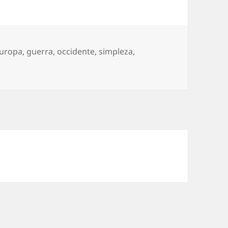
uropa
,
guerra
,
occidente
,
simpleza
,
pas