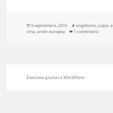
Publicado
Etiquetas
9 septiembre, 2015
angelismo
,
culpa
,
e
el
en Cul
siria
,
unión europea
1 comentario
Funciona gracias a WordPress