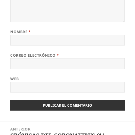
NOMBRE
*
CORREO ELECTRÓNICO
*
WEB
Navegación
ANTERIOR
de