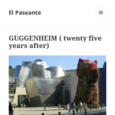
El Paseante
MENÚ
Y
WIDGETS
GUGGENHEIM ( twenty five
years after)