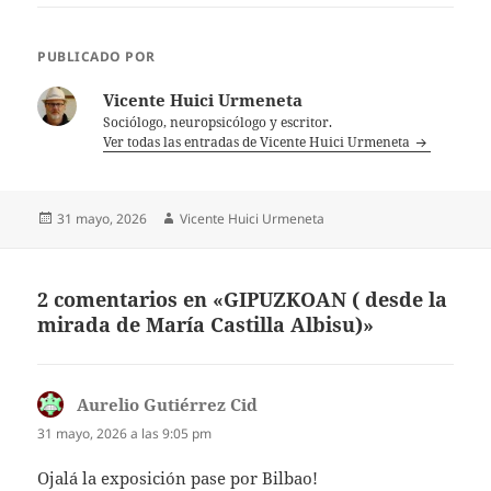
PUBLICADO POR
Vicente Huici Urmeneta
Sociólogo, neuropsicólogo y escritor.
Ver todas las entradas de Vicente Huici Urmeneta
Publicado
Autor
31 mayo, 2026
Vicente Huici Urmeneta
el
2 comentarios en «GIPUZKOAN ( desde la
mirada de María Castilla Albisu)»
Aurelio Gutiérrez Cid
dice:
31 mayo, 2026 a las 9:05 pm
Ojalá la exposición pase por Bilbao!