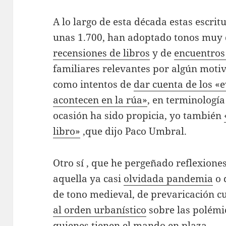
A lo largo de esta década estas escritu
unas 1.700, han adoptado tonos muy
recensiones de libros
y de
encuentros
familiares relevantes por algún moti
como intentos de
dar cuenta de los «
acontecen en la rúa»
, en terminologí
ocasión ha sido propicia, yo también
libro»
,que dijo Paco Umbral.
Otro sí , que he pergeñado reflexione
aquella ya casi
olvidada pandemia
o 
de tono medieval, de prevaricación cu
al orden urbanístico
sobre las polémic
quienes tienen el mando en plaza.