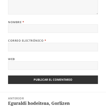
NOMBRE
*
CORREO ELECTRÓNICO
*
WEB
Navegación
ANTERIOR
de
Eguraldi hodeitsua, Gorlizen
Entrada