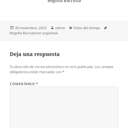
Begoña Barrutia
Publicado
Autor
Categorías
Etiquetas
30 noviembre, 2023
admin
Fotos del tiempo
el
Begoña Barrutiaren argazkiak
Deja una respuesta
Tu dirección de correo electrónico no será publicada.
Los campos
obligatorios están marcados con
*
COMENTARIO
*