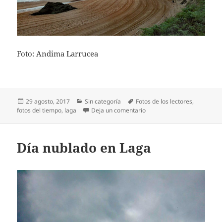
Foto: Andima Larrucea
Publicado
Categorías
Etiquetas
29 agosto, 2017
Sin categoría
Fotos de los lectores
,
el
en La playa de Laga a prim
fotos del tiempo
,
laga
Deja un comentario
Día nublado en Laga