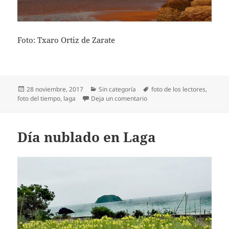
Foto: Txaro Ortiz de Zarate
Publicado
Categorías
Etiquetas
28 noviembre, 2017
Sin categoría
foto de los lectores
,
el
en Laga con tiempo veranieg
foto del tiempo
,
laga
Deja un comentario
Día nublado en Laga