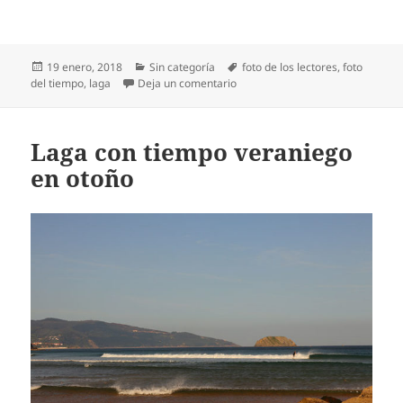
Publicado
Categorías
Etiquetas
19 enero, 2018
Sin categoría
foto de los lectores
,
foto
el
en Día soleado en la playa de La
del tiempo
,
laga
Deja un comentario
Laga con tiempo veraniego
en otoño