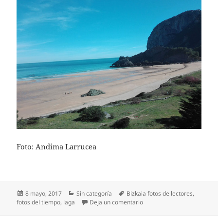
Foto: Andima Larrucea
Publicado
Categorías
Etiquetas
8 mayo, 2017
Sin categoría
Bizkaia fotos de lectores
,
el
en Un gran día soleado en l
fotos del tiempo
,
laga
Deja un comentario