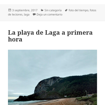
Publicado
Categorías
Etiquetas
3 septiembre, 2017
Sin categoría
foto del tiempo
,
fotos
el
en Disfrutando del paisaje de la
de lectores
,
laga
Deja un comentario
La playa de Laga a primera
hora