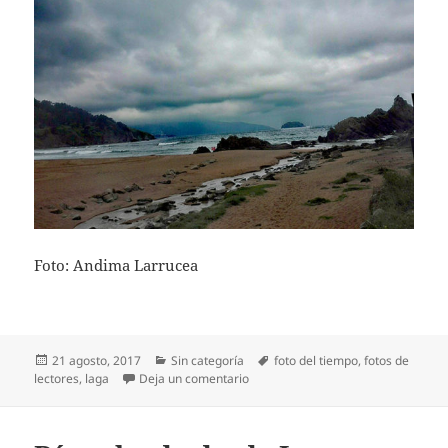
Foto: Andima Larrucea
Publicado
Categorías
Etiquetas
21 agosto, 2017
Sin categoría
foto del tiempo
,
fotos de
el
en Día nublado en Laga
lectores
,
laga
Deja un comentario