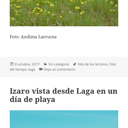
Foto: Andima Larrucea
Publicado
Categorías
Etiquetas
8 octubre, 2017
Sin categoría
foto de los lectores
,
foto
el
en Día nublado en Laga
del tiempo
,
laga
Deja un comentario
Izaro vista desde Laga en un
día de playa