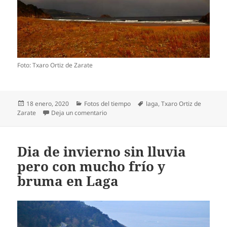
Foto: Txaro Ortiz de Zarate
Publicado
Categorías
Etiquetas
18 enero, 2020
Fotos del tiempo
laga
,
Txaro Ortiz de
el
en Arco iris en la playa de Laga (Ibarrangu
Zarate
Deja un comentario
Dia de invierno sin lluvia
pero con mucho frío y
bruma en Laga