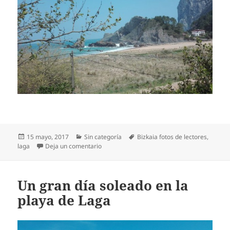
Publicado
Categorías
Etiquetas
15 mayo, 2017
Sin categoría
Bizkaia fotos de lectores
,
el
en Bonito día de playa en Laga
laga
Deja un comentario
Un gran día soleado en la
playa de Laga