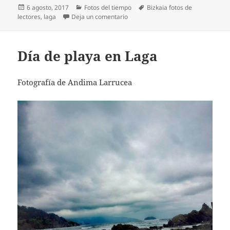
Publicado
Categorías
Etiquetas
6 agosto, 2017
Fotos del tiempo
Bizkaia fotos de
el
en Día soleado desde Laga
lectores
,
laga
Deja un comentario
Día de playa en Laga
Fotografía de Andima Larrucea