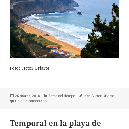
Foto: Víctor Uriarte
Publicado
Categorías
Etiquetas
26 marzo, 2018
Fotos del tiempo
laga
,
Victor Uriarte
el
en Dia de invierno sin lluvia pero con mucho frío y
Deja un comentario
Temporal en la playa de