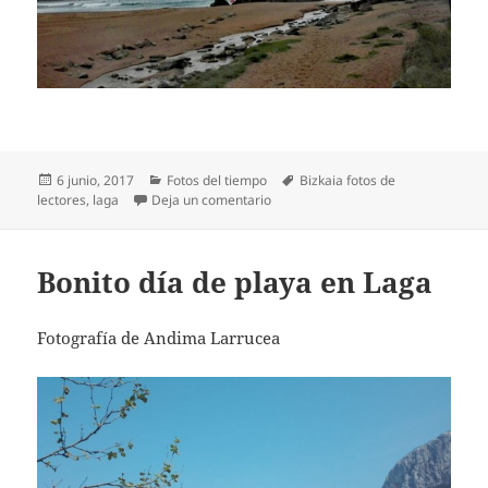
Publicado
Categorías
Etiquetas
6 junio, 2017
Fotos del tiempo
Bizkaia fotos de
el
en Día de playa en Laga
lectores
,
laga
Deja un comentario
Bonito día de playa en Laga
Fotografía de Andima Larrucea