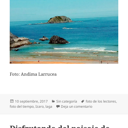
Foto: Andima Larrucea
Publicado
Categorías
Etiquetas
10 septiembre, 2017
Sin categoría
foto de los lectores
,
el
en Izaro vista desde L
foto del tiempo
,
Izaro
,
laga
Deja un comentario