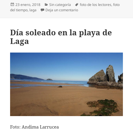
Publicado
Categorías
Etiquetas
23 enero, 2018
Sin categoría
foto de los lectores
,
foto
el
en Temporal en la playa de Laga
del tiempo
,
laga
Deja un comentario
Día soleado en la playa de
Laga
Foto: Andima Larrucea