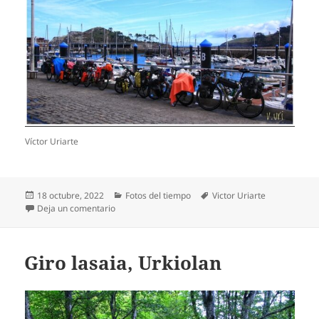
Víctor Uriarte
Publicado
Categorías
Etiquetas
18 octubre, 2022
Fotos del tiempo
Victor Uriarte
el
en Hodei altuak, Lekeition
Deja un comentario
Giro lasaia, Urkiolan