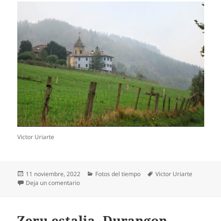
Victor Uriarte
Publicado
Categorías
Etiquetas
11 noviembre, 2022
Fotos del tiempo
Victor Uriarte
el
en Euri txikia, Arrazolan
Deja un comentario
Zeru estalia, Durangon