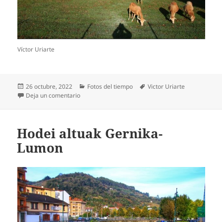
Víctor Uriarte
Publicado
Categorías
Etiquetas
26 octubre, 2022
Fotos del tiempo
Victor Uriarte
el
en Zeru urdina, Fikan
Deja un comentario
Hodei altuak Gernika-
Lumon