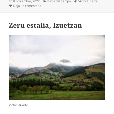
Publicado
Categorías
Etiquetas
8 noviembre, 2022
Fotos del tiempo
Victor Uriarte
el
en Euri tantak, Mendiola-Abadiñon
Deja un comentario
Zeru estalia, Izuetzan
Victor Uriarte