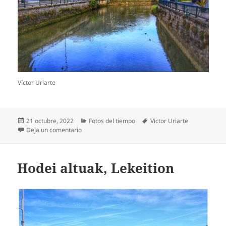
Víctor Uriarte
Publicado
Categorías
Etiquetas
21 octubre, 2022
Fotos del tiempo
Victor Uriarte
el
en Hodei altuak Gernika-Lumon
Deja un comentario
Hodei altuak, Lekeition