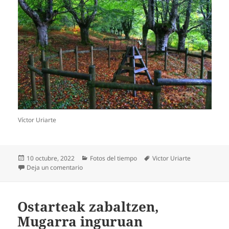
Víctor Uriarte
Publicado
Categorías
Etiquetas
10 octubre, 2022
Fotos del tiempo
Victor Uriarte
el
en Giro lasaia, Urkiolan
Deja un comentario
Ostarteak zabaltzen,
Mugarra inguruan