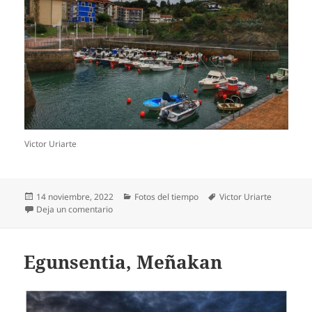
Victor Uriarte
Publicado
Categorías
Etiquetas
14 noviembre, 2022
Fotos del tiempo
Victor Uriarte
el
en Ostarteak, Armintzan
Deja un comentario
Egunsentia, Meñakan