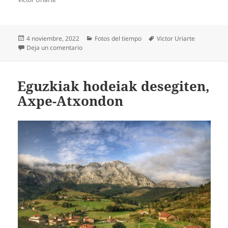
Publicado
Categorías
Etiquetas
4 noviembre, 2022
Fotos del tiempo
Victor Uriarte
el
en Udazkena, Urkiolan
Deja un comentario
Eguzkiak hodeiak desegiten,
Axpe-Atxondon