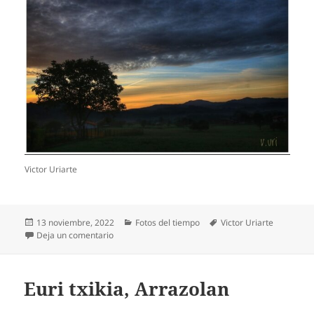
Victor Uriarte
Publicado
Categorías
Etiquetas
13 noviembre, 2022
Fotos del tiempo
Victor Uriarte
el
en Egunsentia, Meñakan
Deja un comentario
Euri txikia, Arrazolan