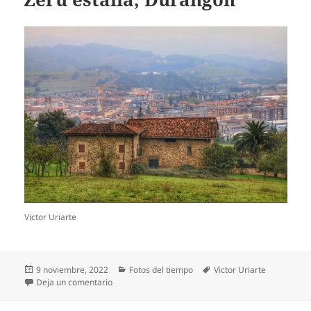
Victor Uriarte
Publicado
Categorías
Etiquetas
9 noviembre, 2022
Fotos del tiempo
Victor Uriarte
el
en Zeru estalia, Durangon
Deja un comentario