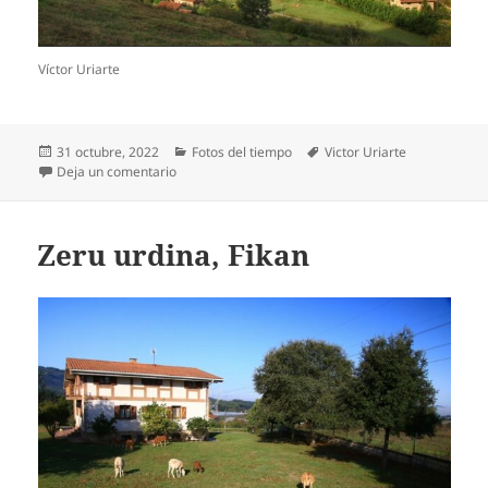
Víctor Uriarte
Publicado
Categorías
Etiquetas
31 octubre, 2022
Fotos del tiempo
Victor Uriarte
el
en Eguzkiak hodeiak desegiten, Axpe-Atxondon
Deja un comentario
Zeru urdina, Fikan