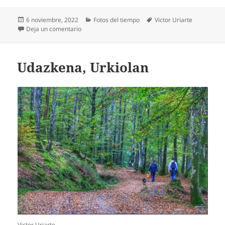
Publicado
Categorías
Etiquetas
6 noviembre, 2022
Fotos del tiempo
Victor Uriarte
el
en Zeru estalia, Izuetzan
Deja un comentario
Udazkena, Urkiolan
Victor Uriarte