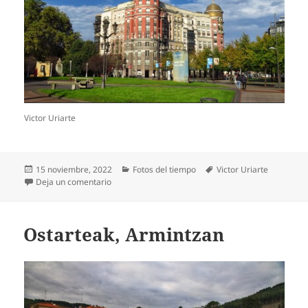
Victor Uriarte
Publicado
Categorías
Etiquetas
15 noviembre, 2022
Fotos del tiempo
Victor Uriarte
el
en Ostarteak, Bilbon
Deja un comentario
Ostarteak, Armintzan