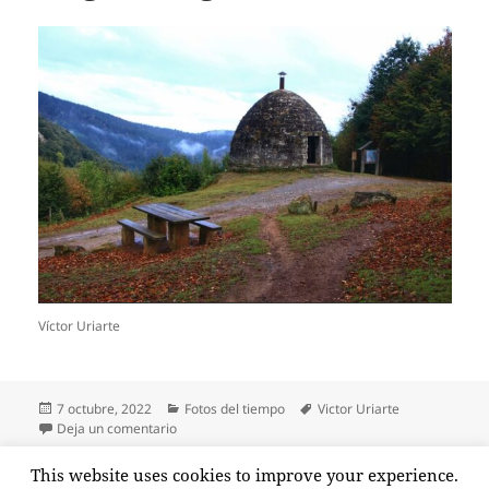
Víctor Uriarte
Publicado
Categorías
Etiquetas
7 octubre, 2022
Fotos del tiempo
Victor Uriarte
el
en Ostarteak zabaltzen, Mugarra inguruan
Deja un comentario
Paginación
This website uses cookies to improve your experience.
PÁGINA
1