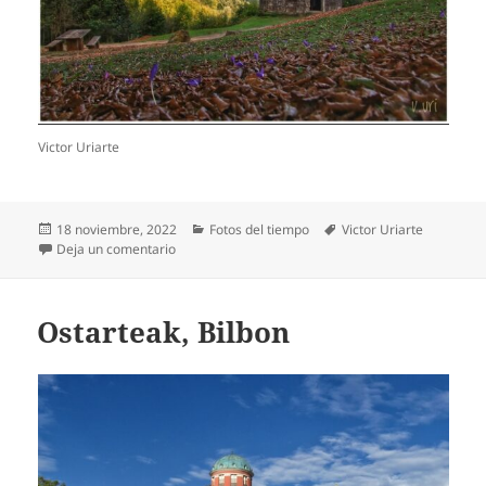
Victor Uriarte
Publicado
Categorías
Etiquetas
18 noviembre, 2022
Fotos del tiempo
Victor Uriarte
el
en Hego haize epela, Mugarrako magalean
Deja un comentario
Ostarteak, Bilbon