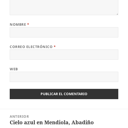
NOMBRE
*
CORREO ELECTRÓNICO
*
WEB
Navegación
ANTERIOR
de
Cielo azul en Mendiola, Abadiño
Entrada
entradas