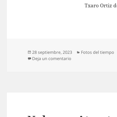
Txaro Ortiz d
Publicado
Categorías
28 septiembre, 2023
Fotos del tiempo
el
en Amanecer desde Goiu
Deja un comentario