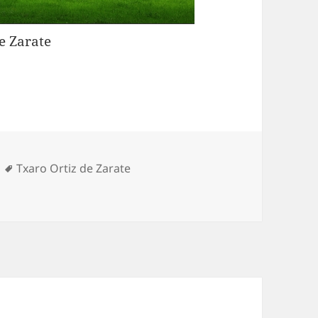
e Zarate
Etiquetas
Txaro Ortiz de Zarate
Abadiño