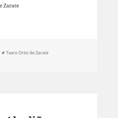
e Zarate
Etiquetas
Txaro Ortiz de Zarate
ria, Iurreta