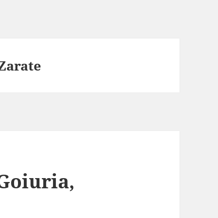
 Zarate
Goiuria,