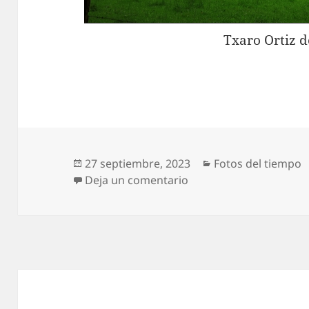
Txaro Ortiz d
Publicado
Categorías
27 septiembre, 2023
Fotos del tiempo
el
en Nubes en Atxarte, 
Deja un comentario