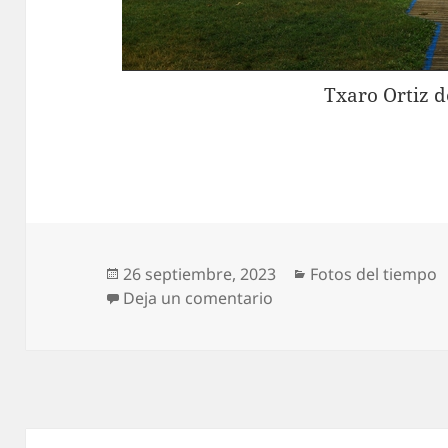
Txaro Ortiz d
Publicado
Categorías
26 septiembre, 2023
Fotos del tiempo
el
en Nublado en Landa
Deja un comentario