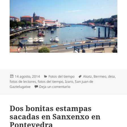
Publicado
Categorías
Etiquetas
14 agosto, 2014
Fotos del tiempo
Akatz
,
Bermeo
,
deia
,
el
fotos de lectores
,
fotos del tiempo
,
Izaro
,
San juan de
en Las islas de Bermeo
Gaztelugatxe
Deja un comentario
Dos bonitas estampas
sacadas en Sanxenxo en
Pontevedra