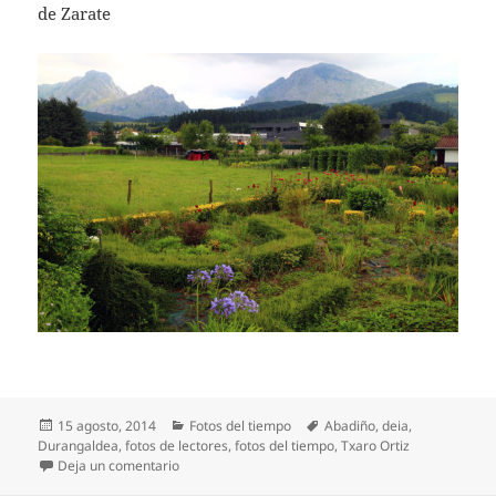
de Zarate
Publicado
Categorías
Etiquetas
15 agosto, 2014
Fotos del tiempo
Abadiño
,
deia
,
el
Durangaldea
,
fotos de lectores
,
fotos del tiempo
,
Txaro Ortiz
en Una tarde de agosto con nubes de tormenta
Deja un comentario