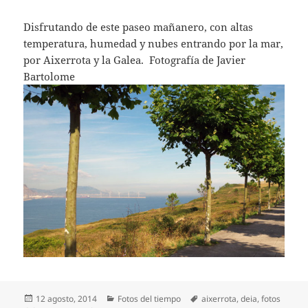
Disfrutando de este paseo mañanero, con altas
temperatura, humedad y nubes entrando por la mar,
por Aixerrota y la Galea. Fotografía de Javier
Bartolome
Publicado
Categorías
Etiquetas
12 agosto, 2014
Fotos del tiempo
aixerrota
,
deia
,
fotos