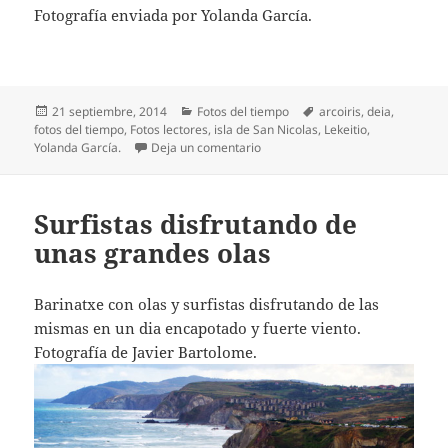
Fotografía enviada por Yolanda García.
Publicado
Categorías
Etiquetas
21 septiembre, 2014
Fotos del tiempo
arcoiris
,
deia
,
el
fotos del tiempo
,
Fotos lectores
,
isla de San Nicolas
,
Lekeitio
,
en Arcoiris en la isla de San Nicol
Yolanda García.
Deja un comentario
Surfistas disfrutando de
unas grandes olas
Barinatxe con olas y surfistas disfrutando de las
mismas en un dia encapotado y fuerte viento.
Fotografía de Javier Bartolome.