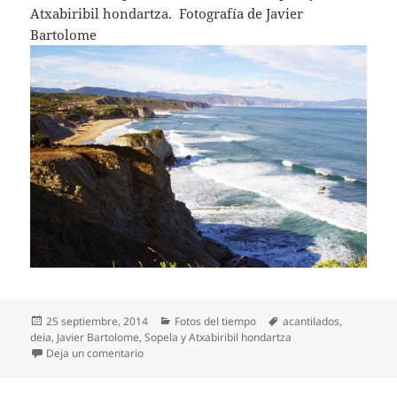
Atxabiribil hondartza. Fotografía de Javier
Bartolome
Publicado
Categorías
Etiquetas
25 septiembre, 2014
Fotos del tiempo
acantilados
,
el
deia
,
Javier Bartolome
,
Sopela y Atxabiribil hondartza
en Paseo matinal por los acantilados
Deja un comentario