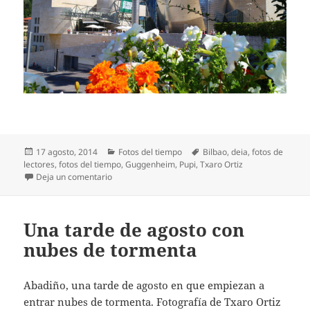
Publicado
Categorías
Etiquetas
17 agosto, 2014
Fotos del tiempo
Bilbao
,
deia
,
fotos de
el
lectores
,
fotos del tiempo
,
Guggenheim
,
Pupi
,
Txaro Ortiz
en Museo Guggenheim con tiempo veraniego
Deja un comentario
Una tarde de agosto con
nubes de tormenta
Abadiño, una tarde de agosto en que empiezan a
entrar nubes de tormenta. Fotografía de Txaro Ortiz