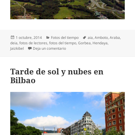
Publicado
Categorías
Etiquetas
1 octubre, 2014
Fotos del tiempo
aia
,
Amboto
,
Araba
,
el
deia
,
fotos de lectores
,
fotos del tiempo
,
Gorbea
,
Hendaya
,
en Visiones diferentes de Euskadi según 
Jaizkibel
Deja un comentario
Tarde de sol y nubes en
Bilbao