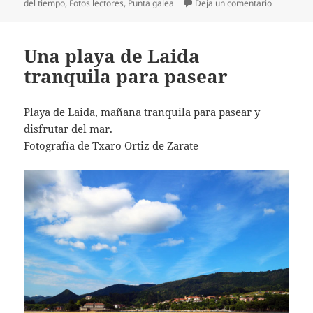
el
en Paseo v
del tiempo
,
Fotos lectores
,
Punta galea
Deja un comentario
Una playa de Laida
tranquila para pasear
Playa de Laida, mañana tranquila para pasear y
disfrutar del mar.
Fotografía de Txaro Ortiz de Zarate