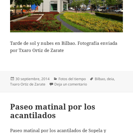
Tarde de sol y nubes en Bilbao. Fotografía enviada
por Txaro Ortiz de Zarate
Publicado
Categorías
Etiquetas
30 septiembre, 2014
Fotos del tiempo
Bilbao
,
deia
,
el
en Tarde de sol y nubes en 
Txaro Ortiz de Zarate
Deja un comentario
Paseo matinal por los
acantilados
Paseo matinal por los acantilados de Sopela y