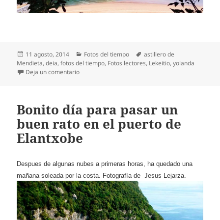
Publicado
Categorías
Etiquetas
11 agosto, 2014
Fotos del tiempo
astillero de
el
Mendieta
,
deia
,
fotos del tiempo
,
Fotos lectores
,
Lekeitio
,
yolanda
en El astillero de Mendieta en Lekeitio
Deja un comentario
Bonito día para pasar un
buen rato en el puerto de
Elantxobe
Despues de algunas nubes a primeras horas, ha quedado una
mañana soleada por la costa. Fotografía de
Jesus Lejarza.