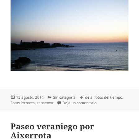
Publicado
Categorías
Etiquetas
13 agosto, 2014
Sin categoría
deia
,
fotos del tiempo
,
el
en Dos bonitas estampa
Fotos lectores
,
sansenxo
Deja un comentario
Paseo veraniego por
Aixerrota