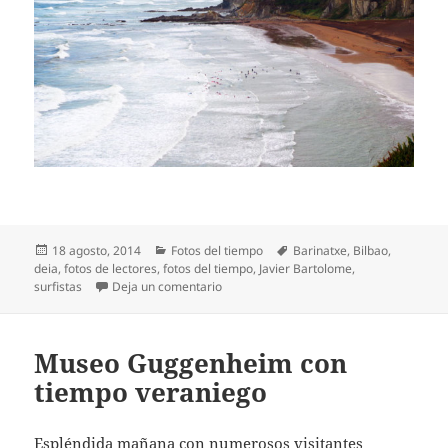
Publicado
Categorías
Etiquetas
18 agosto, 2014
Fotos del tiempo
Barinatxe
,
Bilbao
,
el
deia
,
fotos de lectores
,
fotos del tiempo
,
Javier Bartolome
,
en Surfistas disfrutando de unas grande
surfistas
Deja un comentario
Museo Guggenheim con
tiempo veraniego
Espléndida mañana con numerosos visitantes