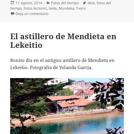
Publicado
Categorías
Etiquetas
11 agosto, 2014
Fotos del tiempo
deia
,
fotos del
el
tiempo
,
Fotos lectores
,
laida
,
Mundaka
,
Txaro
en Una playa de Laida tranquila para pasear
Deja un comentario
El astillero de Mendieta en
Lekeitio
Bonito día en el antiguo astillero de Mendieta en
Lekeitio. Fotografía de Yolanda García.