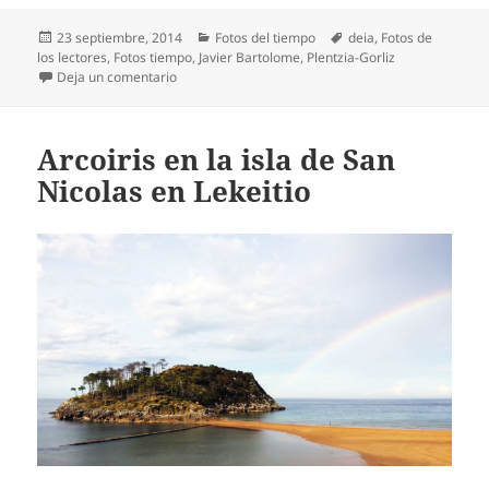
Publicado
Categorías
Etiquetas
23 septiembre, 2014
Fotos del tiempo
deia
,
Fotos de
el
los lectores
,
Fotos tiempo
,
Javier Bartolome
,
Plentzia-Gorliz
en Vista de Plentzia y parte de Gorliz con bajamar
Deja un comentario
Arcoiris en la isla de San
Nicolas en Lekeitio