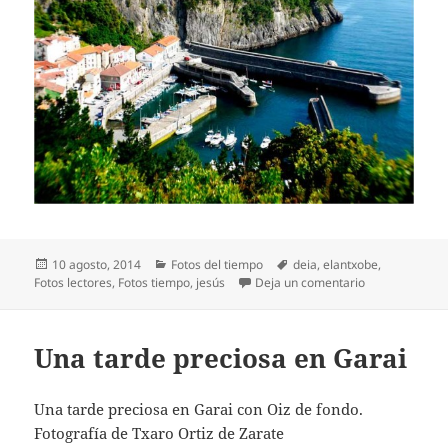
Publicado
Categorías
Etiquetas
10 agosto, 2014
Fotos del tiempo
deia
,
elantxobe
,
el
en Bonito día 
Fotos lectores
,
Fotos tiempo
,
jesús
Deja un comentario
Una tarde preciosa en Garai
Una tarde preciosa en Garai con Oiz de fondo.
Fotografía de Txaro Ortiz de Zarate