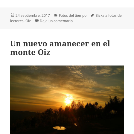
Publicado
Categorías
Etiquetas
24 septiembre, 2017
Fotos del tiempo
Bizkaia fotos de
el
en El rebaño de ovejas se pasea por 
lectores
,
Oiz
Deja un comentario
Un nuevo amanecer en el
monte Oiz