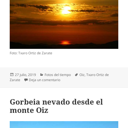
Foto: Txaro Ortiz de Zarate
Publicado
Categorías
Etiquetas
27 julio, 2019
Fotos del tiempo
Oiz
,
Txaro Ortiz de
el
en Amanecer desde el monte Oiz
Zarate
Deja un comentario
Gorbeia nevado desde el
monte Oiz