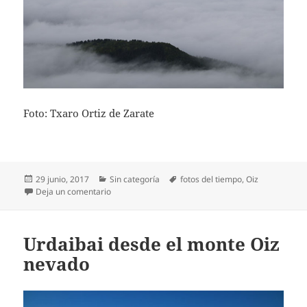
Foto: Txaro Ortiz de Zarate
Publicado
Categorías
Etiquetas
29 junio, 2017
Sin categoría
fotos del tiempo
,
Oiz
el
en El amanecer desde el monte Oiz
Deja un comentario
Urdaibai desde el monte Oiz
nevado