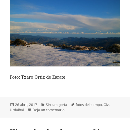
Foto: Txaro Ortiz de Zarate
Publicado
Categorías
Etiquetas
26 abril, 2017
Sin categoría
fotos del tiempo
,
Oiz
,
el
en Urdaibai desde el monte Oiz nevado
Urdaibai
Deja un comentario