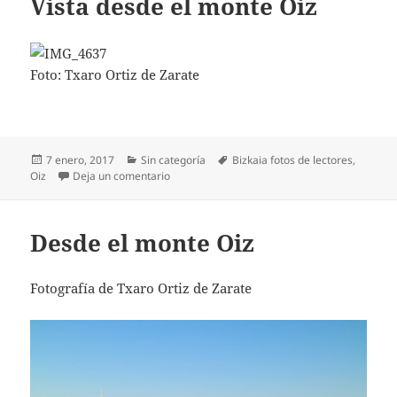
Vista desde el monte Oiz
Foto: Txaro Ortiz de Zarate
Publicado
Categorías
Etiquetas
7 enero, 2017
Sin categoría
Bizkaia fotos de lectores
,
el
en Vista desde el monte Oiz
Oiz
Deja un comentario
Desde el monte Oiz
Fotografía de Txaro Ortiz de Zarate