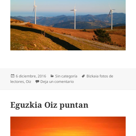
Publicado
Categorías
Etiquetas
6 diciembre, 2016
Sin categoría
Bizkaia fotos de
el
en Desde el monte Oiz
lectores
,
Oiz
Deja un comentario
Eguzkia Oiz puntan