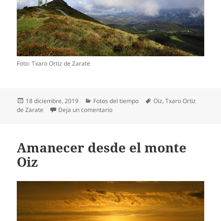
Foto: Txaro Ortiz de Zarate
Publicado
Categorías
Etiquetas
18 diciembre, 2019
Fotos del tiempo
Oiz
,
Txaro Ortiz
el
en Apertura de claros en el monte Oiz
de Zarate
Deja un comentario
Amanecer desde el monte
Oiz