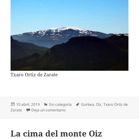
Txaro Ortiz de Zarate
Publicado
Categorías
Etiquetas
10 abril, 2019
Sin categoría
Gorbea
,
Oiz
,
Txaro Ortiz de
el
en Gorbeia nevado desde el monte Oiz
Zarate
Deja un comentario
La cima del monte Oiz