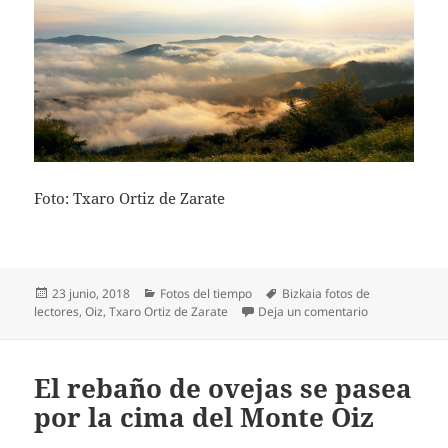
Foto: Txaro Ortiz de Zarate
Publicado
Categorías
Etiquetas
23 junio, 2018
Fotos del tiempo
Bizkaia fotos de
el
en Mar de nub
lectores
,
Oiz
,
Txaro Ortiz de Zarate
Deja un comentario
El rebaño de ovejas se pasea
por la cima del Monte Oiz