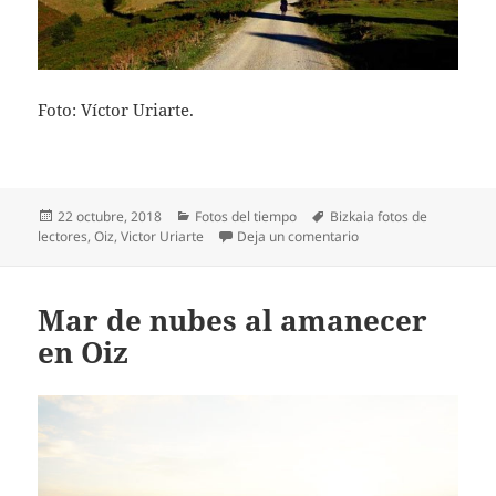
Foto: Víctor Uriarte.
Publicado
Categorías
Etiquetas
22 octubre, 2018
Fotos del tiempo
Bizkaia fotos de
el
en El primer día de o
lectores
,
Oiz
,
Victor Uriarte
Deja un comentario
Mar de nubes al amanecer
en Oiz