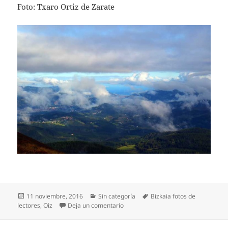
Foto: Txaro Ortiz de Zarate
Publicado
Categorías
Etiquetas
11 noviembre, 2016
Sin categoría
Bizkaia fotos de
el
en Desde el monte Oiz
lectores
,
Oiz
Deja un comentario