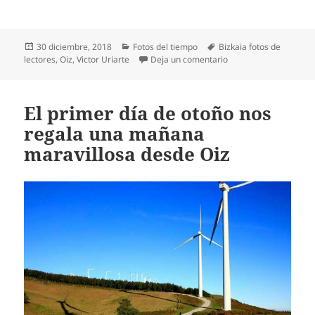
Publicado
Categorías
Etiquetas
30 diciembre, 2018
Fotos del tiempo
Bizkaia fotos de
el
en La cima del monte 
lectores
,
Oiz
,
Victor Uriarte
Deja un comentario
El primer día de otoño nos
regala una mañana
maravillosa desde Oiz