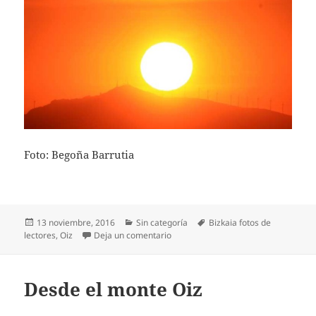
Foto: Begoña Barrutia
Publicado
Categorías
Etiquetas
13 noviembre, 2016
Sin categoría
Bizkaia fotos de
el
en Eguzkia Oiz puntan
lectores
,
Oiz
Deja un comentario
Desde el monte Oiz