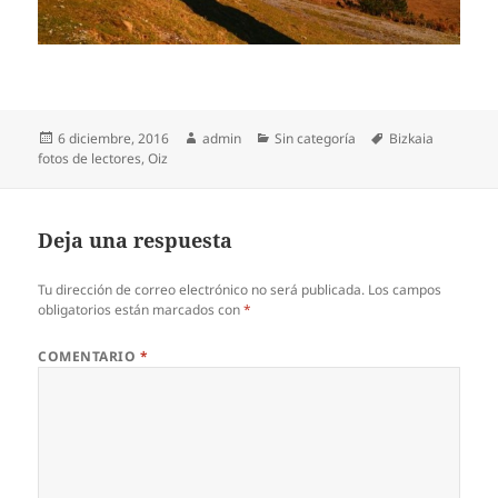
Publicado
Autor
Categorías
Etiquetas
6 diciembre, 2016
admin
Sin categoría
Bizkaia
el
fotos de lectores
,
Oiz
Deja una respuesta
Tu dirección de correo electrónico no será publicada.
Los campos
obligatorios están marcados con
*
COMENTARIO
*