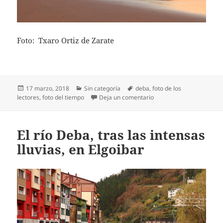
Foto: Txaro Ortiz de Zarate
Publicado
Categorías
Etiquetas
17 marzo, 2018
Sin categoría
deba
,
foto de los
el
en Amaneciendo en Deb
lectores
,
foto del tiempo
Deja un comentario
El río Deba, tras las intensas
lluvias, en Elgoibar