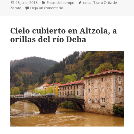
Publicado
Categorías
Etiquetas
28 julio, 2018
Fotos del tiempo
deba
,
Txaro Ortiz de
el
en Impresionante amanecer desde Itziar
Zarate
Deja un comentario
Cielo cubierto en Altzola, a
orillas del río Deba