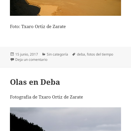
Foto: Txaro Ortiz de Zarate
Publicado
Categorías
Etiquetas
15 junio, 2017
Sin categoría
deba
,
fotos del tiempo
el
en Sol y marea baja en Deba
Deja un comentario
Olas en Deba
Fotografía de Txaro Ortiz de Zarate