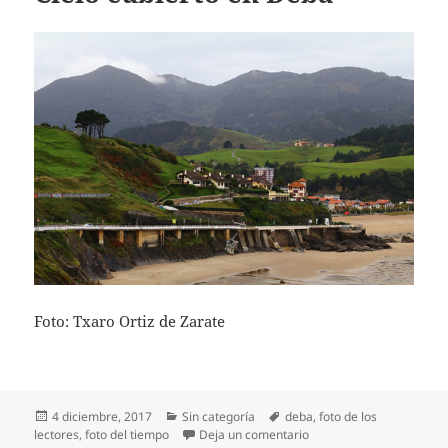
Foto: Txaro Ortiz de Zarate
Publicado
Categorías
Etiquetas
4 diciembre, 2017
Sin categoría
deba
,
foto de los
el
en Cielo cubierto en Deb
lectores
,
foto del tiempo
Deja un comentario