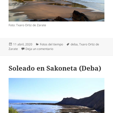
Foto: Txaro Ortiz de Zarate
Publicado
Categorías
Etiquetas
11 abril, 2020
Fotos del tiempo
deba
,
Txaro Ortiz de
el
en Despejando en Deba
Zarate
Deja un comentario
Soleado en Sakoneta (Deba)