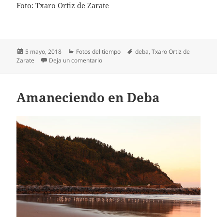
Foto: Txaro Ortiz de Zarate
Publicado
Categorías
Etiquetas
5 mayo, 2018
Fotos del tiempo
deba
,
Txaro Ortiz de
el
en Cielo cubierto en Altzola, a orillas del r
Zarate
Deja un comentario
Amaneciendo en Deba