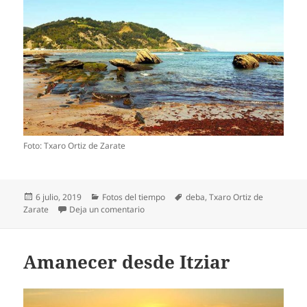
Foto: Txaro Ortiz de Zarate
Publicado
Categorías
Etiquetas
6 julio, 2019
Fotos del tiempo
deba
,
Txaro Ortiz de
el
en Marea baja en Deba
Zarate
Deja un comentario
Amanecer desde Itziar