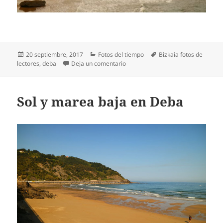
Publicado
Categorías
Etiquetas
20 septiembre, 2017
Fotos del tiempo
Bizkaia fotos de
el
en Marea baja en Deba
lectores
,
deba
Deja un comentario
Sol y marea baja en Deba