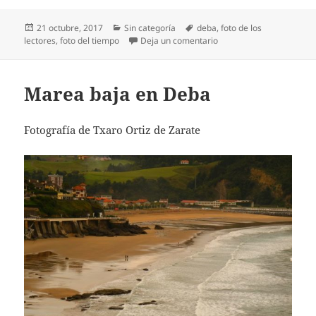
Publicado
Categorías
Etiquetas
21 octubre, 2017
Sin categoría
deba
,
foto de los
el
en Marea baja en Deba
lectores
,
foto del tiempo
Deja un comentario
Marea baja en Deba
Fotografía de Txaro Ortiz de Zarate