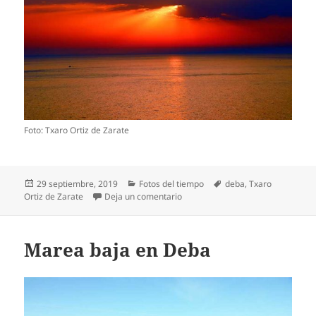
Foto: Txaro Ortiz de Zarate
Publicado
Categorías
Etiquetas
29 septiembre, 2019
Fotos del tiempo
deba
,
Txaro
el
en Amanecer desde Itziar (Deba)
Ortiz de Zarate
Deja un comentario
Marea baja en Deba