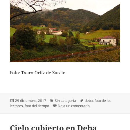
Foto: Txaro Ortiz de Zarate
Publicado
Categorías
Etiquetas
29 diciembre, 2017
Sin categoría
deba
,
foto de los
el
en Cielo cubierto en Deb
lectores
,
foto del tiempo
Deja un comentario
Cielo cubierto en Deba