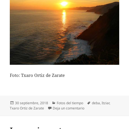
Foto: Txaro Ortiz de Zarate
Publicado
Categorías
Etiquetas
30 septiembre, 2018
Fotos del tiempo
deba
,
Itziar
,
el
en Amanecer desde Itziar
Txaro Ortiz de Zarate
Deja un comentario