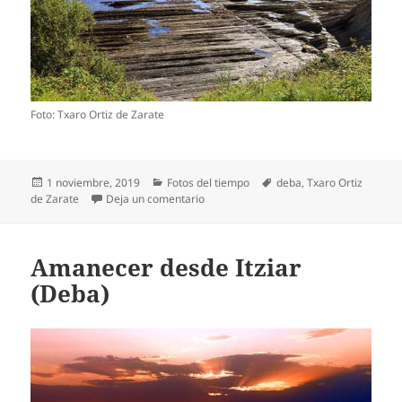
Foto: Txaro Ortiz de Zarate
Publicado
Categorías
Etiquetas
1 noviembre, 2019
Fotos del tiempo
deba
,
Txaro Ortiz
el
en Soleado en Sakoneta (Deba)
de Zarate
Deja un comentario
Amanecer desde Itziar
(Deba)