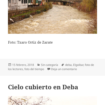
Foto: Txaro Ortiz de Zarate
Publicado
Categorías
Etiquetas
15 febrero, 2018
Sin categoría
deba
,
Elgoibar
,
foto de
el
en El río Deba, tras la
los lectores
,
foto del tiempo
Deja un comentario
Cielo cubierto en Deba