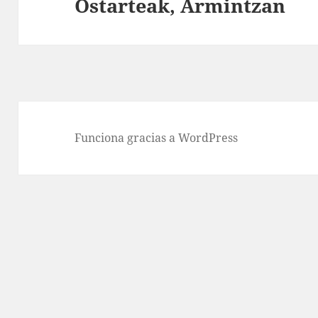
Ostarteak, Armintzan
Entrada
siguiente:
Funciona gracias a WordPress