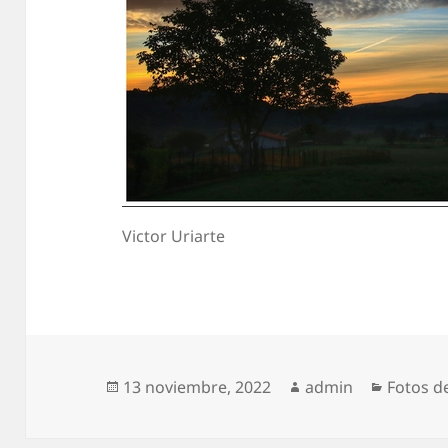
Victor Uriarte
Publicado
Autor
Categor
13 noviembre, 2022
admin
Fotos d
el