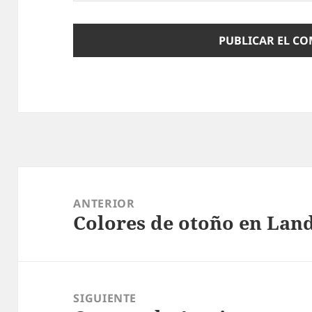
Navegación
de
ANTERIOR
Colores de otoño en Lan
entradas
Entrada
anterior:
SIGUIENTE