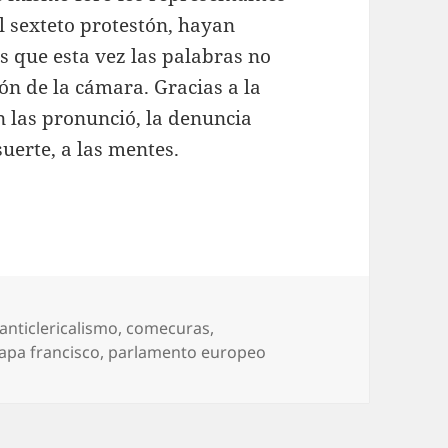
el sexteto protestón, hayan
es que esta vez las palabras no
ón de la cámara. Gracias a la
n las pronunció, la denuncia
suerte, a las mentes.
Etiquetas
anticlericalismo
,
comecuras
,
apa francisco
,
parlamento europeo