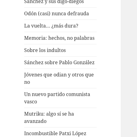
Sánchez y sus digo-diegos
Odón (casi) nunca defrauda
La vuelta… ¿más dura?
Memoria: hechos, no palabras
Sobre los indultos
Sánchez sobre Pablo González
Jóvenes que odian y otros que
no
Un nuevo partido comunista
vasco
Mutriku: algo sí se ha
avanzado
Incombustible Patxi López