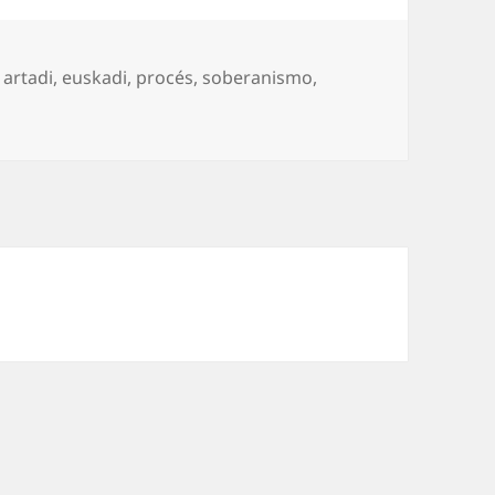
 artadi
,
euskadi
,
procés
,
soberanismo
,
perada»