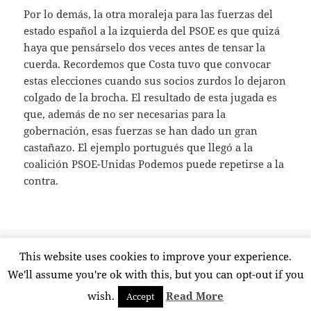
Por lo demás, la otra moraleja para las fuerzas del
estado español a la izquierda del PSOE es que quizá
haya que pensárselo dos veces antes de tensar la
cuerda. Recordemos que Costa tuvo que convocar
estas elecciones cuando sus socios zurdos lo dejaron
colgado de la brocha. El resultado de esta jugada es
que, además de no ser necesarias para la
gobernación, esas fuerzas se han dado un gran
castañazo. El ejemplo portugués que llegó a la
coalición PSOE-Unidas Podemos puede repetirse a la
contra.
Publicado
Etiquetas
1 febrero, 2022
antonio costa
,
encuestas
,
izquierda
,
This website uses cookies to improve your experience.
el
en Lecciones portuguesas
portugal
,
sondeos
2 comentarios
We'll assume you're ok with this, but you can opt-out if you
wish.
Read More
Accept
Funciona gracias a WordPress