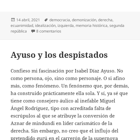
Publicado
Etiquetas
14 abril, 2021
democracia
,
demonización
,
derecha
,
el
ecuanimidad
,
idealización
,
izquierda
,
memoria histórica
,
segunda
en Segunda República, 90 años
república
8 comentarios
Ayuso y los despistados
Confieso mi fascinación por Isabel Díaz Ayuso. No
como persona, ojo, sino como personaje. O si afino
más, como fenómeno. Un fenónemo que, por demás,
ha construido prácticamente ella sola. Y sí, ya sé que
tiene como consejero áulico al inefable Miguel
Ángel Rodríguez, tipo con acreditada falta de
escrúpulos al que se atribuye la conversión de
Aznar de mindundi en líder carismático de la
derecha. Sin embargo, no creo que el influjo del
pretendido gurú en el carrerón de la supernova