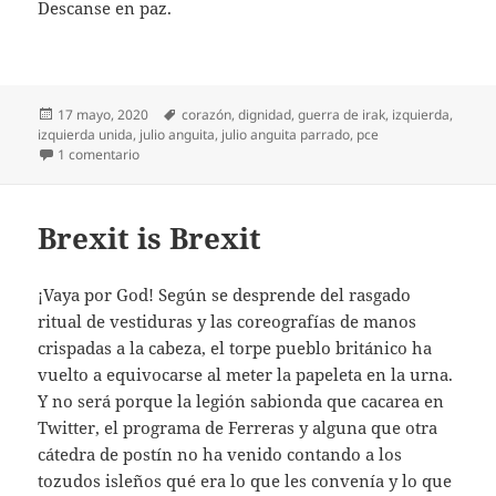
Descanse en paz.
Publicado
Etiquetas
17 mayo, 2020
corazón
,
dignidad
,
guerra de irak
,
izquierda
,
el
izquierda unida
,
julio anguita
,
julio anguita parrado
,
pce
en Diario del covid-19 (49)
1 comentario
Brexit is Brexit
¡Vaya por God! Según se desprende del rasgado
ritual de vestiduras y las coreografías de manos
crispadas a la cabeza, el torpe pueblo británico ha
vuelto a equivocarse al meter la papeleta en la urna.
Y no será porque la legión sabionda que cacarea en
Twitter, el programa de Ferreras y alguna que otra
cátedra de postín no ha venido contando a los
tozudos isleños qué era lo que les convenía y lo que