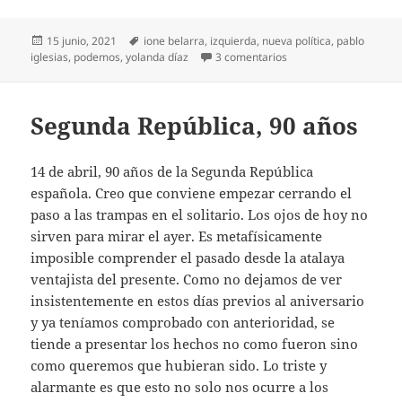
Publicado
Etiquetas
15 junio, 2021
ione belarra
,
izquierda
,
nueva política
,
pablo
el
en Podemos, nueva et
iglesias
,
podemos
,
yolanda díaz
3 comentarios
Segunda República, 90 años
14 de abril, 90 años de la Segunda República
española. Creo que conviene empezar cerrando el
paso a las trampas en el solitario. Los ojos de hoy no
sirven para mirar el ayer. Es metafísicamente
imposible comprender el pasado desde la atalaya
ventajista del presente. Como no dejamos de ver
insistentemente en estos días previos al aniversario
y ya teníamos comprobado con anterioridad, se
tiende a presentar los hechos no como fueron sino
como queremos que hubieran sido. Lo triste y
alarmante es que esto no solo nos ocurre a los