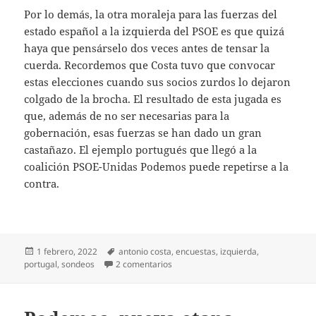
Por lo demás, la otra moraleja para las fuerzas del
estado español a la izquierda del PSOE es que quizá
haya que pensárselo dos veces antes de tensar la
cuerda. Recordemos que Costa tuvo que convocar
estas elecciones cuando sus socios zurdos lo dejaron
colgado de la brocha. El resultado de esta jugada es
que, además de no ser necesarias para la
gobernación, esas fuerzas se han dado un gran
castañazo. El ejemplo portugués que llegó a la
coalición PSOE-Unidas Podemos puede repetirse a la
contra.
Publicado
Etiquetas
1 febrero, 2022
antonio costa
,
encuestas
,
izquierda
,
el
en Lecciones portuguesas
portugal
,
sondeos
2 comentarios