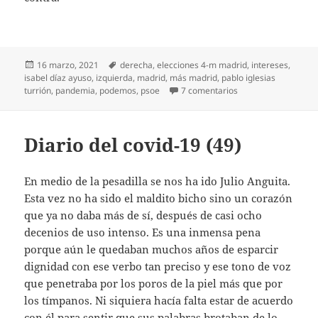
Publicado
Etiquetas
16 marzo, 2021
derecha
,
elecciones 4-m madrid
,
intereses
,
el
isabel díaz ayuso
,
izquierda
,
madrid
,
más madrid
,
pablo iglesias
en Madrid, batalla 
turrión
,
pandemia
,
podemos
,
psoe
7 comentarios
Diario del covid-19 (49)
En medio de la pesadilla se nos ha ido Julio Anguita.
Esta vez no ha sido el maldito bicho sino un corazón
que ya no daba más de sí, después de casi ocho
decenios de uso intenso. Es una inmensa pena
porque aún le quedaban muchos años de esparcir
dignidad con ese verbo tan preciso y ese tono de voz
que penetraba por los poros de la piel más que por
los tímpanos. Ni siquiera hacía falta estar de acuerdo
con él para sentir que sus palabras brotaban de lo