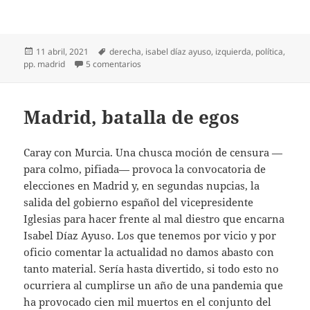
Publicado
Etiquetas
11 abril, 2021
derecha
,
isabel díaz ayuso
,
izquierda
,
política
,
el
en Ayuso y los despistados
pp. madrid
5 comentarios
Madrid, batalla de egos
Caray con Murcia. Una chusca moción de censura —
para colmo, pifiada— provoca la convocatoria de
elecciones en Madrid y, en segundas nupcias, la
salida del gobierno español del vicepresidente
Iglesias para hacer frente al mal diestro que encarna
Isabel Díaz Ayuso. Los que tenemos por vicio y por
oficio comentar la actualidad no damos abasto con
tanto material. Sería hasta divertido, si todo esto no
ocurriera al cumplirse un año de una pandemia que
ha provocado cien mil muertos en el conjunto del