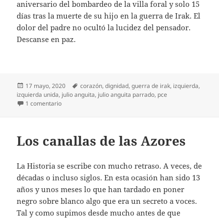
aniversario del bombardeo de la villa foral y solo 15
días tras la muerte de su hijo en la guerra de Irak. El
dolor del padre no ocultó la lucidez del pensador.
Descanse en paz.
Publicado
Etiquetas
17 mayo, 2020
corazón
,
dignidad
,
guerra de irak
,
izquierda
,
el
izquierda unida
,
julio anguita
,
julio anguita parrado
,
pce
en Diario del covid-19 (49)
1 comentario
Los canallas de las Azores
La Historia se escribe con mucho retraso. A veces, de
décadas o incluso siglos. En esta ocasión han sido 13
años y unos meses lo que han tardado en poner
negro sobre blanco algo que era un secreto a voces.
Tal y como supimos desde mucho antes de que