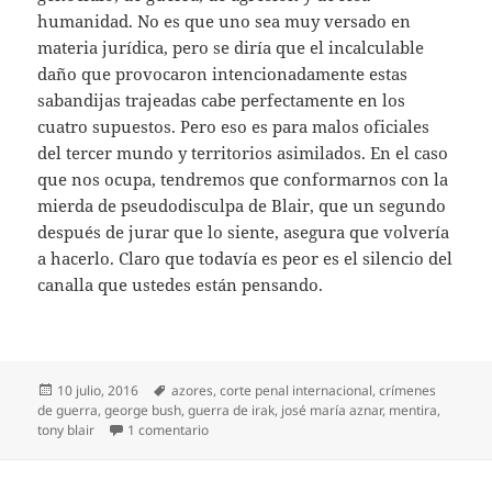
humanidad. No es que uno sea muy versado en
materia jurídica, pero se diría que el incalculable
daño que provocaron intencionadamente estas
sabandijas trajeadas cabe perfectamente en los
cuatro supuestos. Pero eso es para malos oficiales
del tercer mundo y territorios asimilados. En el caso
que nos ocupa, tendremos que conformarnos con la
mierda de pseudodisculpa de Blair, que un segundo
después de jurar que lo siente, asegura que volvería
a hacerlo. Claro que todavía es peor es el silencio del
canalla que ustedes están pensando.
Publicado
Etiquetas
10 julio, 2016
azores
,
corte penal internacional
,
crímenes
el
de guerra
,
george bush
,
guerra de irak
,
josé maría aznar
,
mentira
,
en Los canallas de las Azores
tony blair
1 comentario