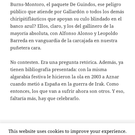
Burns-Montoro, el paquete De Guindos, ese peligro
público que atiende por Gallardón o todos los demás
chiripitifláuticos que apoyan su culo blindado en el
banco azul? Ellos, claro, y los del gallinero de la
mayoría absoluta, con Alfonso Alonso y Leopoldo
Barreda en vanguardia de la carcajada en nuestra
puñetera cara.
No contesten. Era una pregunta retórica. Además, ya
tienen bibliografía presentada: con la misma
algarabía festiva le hicieron la ola en 2003 a Aznar
cuando metió a España en la guerra de Irak. Como
entonces, los que van a sufrir ahora son otros. Y eso,
faltaría más, hay que celebrarlo.
Publicado
Etiquetas
13 julio, 2012
andrea fabra
,
aplauso
,
guerra de irak
,
This website uses cookies to improve your experience.
el
en Como poco, canall
mariano rajoy
,
pp
,
recortes
,
risas
7 comentarios