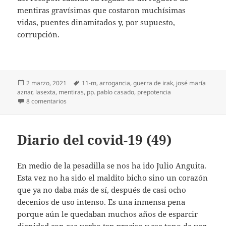
mentiras gravísimas que costaron muchísimas
vidas, puentes dinamitados y, por supuesto,
corrupción.
Publicado
Etiquetas
2 marzo, 2021
11-m
,
arrogancia
,
guerra de irak
,
josé maría
el
aznar
,
lasexta
,
mentiras
,
pp. pablo casado
,
prepotencia
en Festejando a Aznar
8 comentarios
Diario del covid-19 (49)
En medio de la pesadilla se nos ha ido Julio Anguita.
Esta vez no ha sido el maldito bicho sino un corazón
que ya no daba más de sí, después de casi ocho
decenios de uso intenso. Es una inmensa pena
porque aún le quedaban muchos años de esparcir
dignidad con ese verbo tan preciso y ese tono de voz