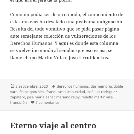
el tipo era el jefe de la porra.
Como no podía ser de otro modo, el conocimiento de
estas misivas ha desatado una justísima indignación.
Resulta del todo vomitivo que se pida pasar página
ante semejante colección de vulneraciones de los
Derechos Humanos. Y aquí es donde esta columna
se vuelve incómoda al señalar que eso es así, se
llame el tipo Martín Villa o Josu Urrutikoetxea.
Publicado
Etiquetas
3 septiembre, 2020
derechos humanos
,
desmemoria
,
doble
el
vara
,
felipe gonzález
,
franquismo
,
impunidad
,
josé luis rodríguez
zapatero
,
josé maría aznar
,
mariano rajoy
,
rodolfo martín villa
,
en Pasar página
transición
7 comentarios
Eterno viaje al centro