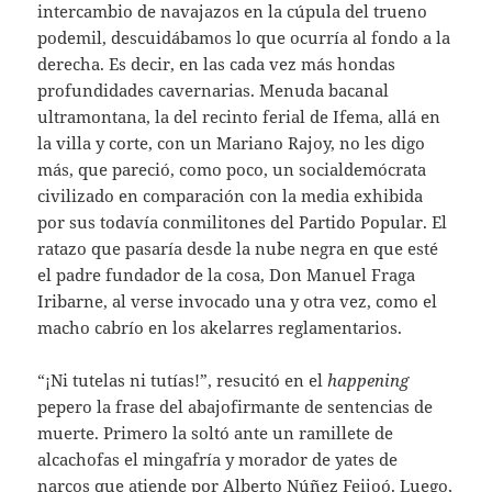
intercambio de navajazos en la cúpula del trueno
podemil, descuidábamos lo que ocurría al fondo a la
derecha. Es decir, en las cada vez más hondas
profundidades cavernarias. Menuda bacanal
ultramontana, la del recinto ferial de Ifema, allá en
la villa y corte, con un Mariano Rajoy, no les digo
más, que pareció, como poco, un socialdemócrata
civilizado en comparación con la media exhibida
por sus todavía conmilitones del Partido Popular. El
ratazo que pasaría desde la nube negra en que esté
el padre fundador de la cosa, Don Manuel Fraga
Iribarne, al verse invocado una y otra vez, como el
macho cabrío en los akelarres reglamentarios.
“¡Ni tutelas ni tutías!”, resucitó en el
happening
pepero la frase del abajofirmante de sentencias de
muerte. Primero la soltó ante un ramillete de
alcachofas el mingafría y morador de yates de
narcos que atiende por Alberto Núñez Feijoó. Luego,