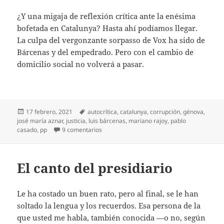
¿Y una migaja de reflexión crítica ante la enésima
bofetada en Catalunya? Hasta ahí podíamos llegar.
La culpa del vergonzante sorpasso de Vox ha sido de
Bárcenas y del empedrado. Pero con el cambio de
domicilio social no volverá a pasar.
Publicado
Etiquetas
17 febrero, 2021
autocrítica
,
catalunya
,
corrupción
,
génova
,
el
josé maría aznar
,
justicia
,
luis bárcenas
,
mariano rajoy
,
pablo
en Huida de Génova, 13
casado
,
pp
9 comentarios
El canto del presidiario
Le ha costado un buen rato, pero al final, se le han
soltado la lengua y los recuerdos. Esa persona de la
que usted me habla, también conocida —o no, según