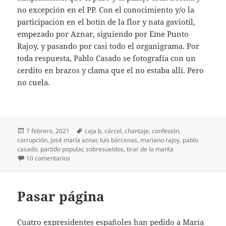
no excepción en el PP. Con el conocimiento y/o la
participación en el botín de la flor y nata gaviotil,
empezado por Aznar, siguiendo por Eme Punto
Rajoy, y pasando por casi todo el organigrama. Por
toda respuesta, Pablo Casado se fotografía con un
cerdito en brazos y clama que el no estaba allí. Pero
no cuela.
Publicado
Etiquetas
7 febrero, 2021
caja b
,
cárcel
,
chantaje
,
confesión
,
el
corrupción
,
josé maría aznar
,
luis bárcenas
,
mariano rajoy
,
pablo
casado
,
partido popular
,
sobresueldos
,
tirar de la manta
en El canto del presidiario
10 comentarios
Pasar página
Cuatro expresidentes españoles han pedido a María