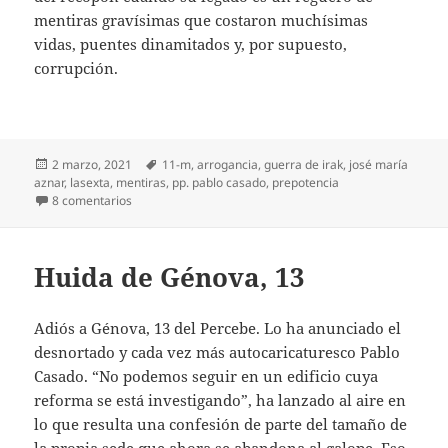
mentiras gravísimas que costaron muchísimas
vidas, puentes dinamitados y, por supuesto,
corrupción.
Publicado
Etiquetas
2 marzo, 2021
11-m
,
arrogancia
,
guerra de irak
,
josé maría
el
aznar
,
lasexta
,
mentiras
,
pp. pablo casado
,
prepotencia
en Festejando a Aznar
8 comentarios
Huida de Génova, 13
Adiós a Génova, 13 del Percebe. Lo ha anunciado el
desnortado y cada vez más autocaricaturesco Pablo
Casado. “No podemos seguir en un edificio cuya
reforma se está investigando”, ha lanzado al aire en
lo que resulta una confesión de parte del tamaño de
la propia sede que ahora se abandona al galope. Eso,