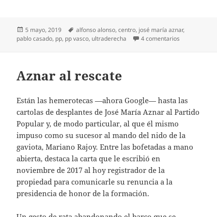
Publicado
Etiquetas
5 mayo, 2019
alfonso alonso
,
centro
,
josé maría aznar
,
el
en Eterno viaj
pablo casado
,
pp
,
pp vasco
,
ultraderecha
4 comentarios
Aznar al rescate
Están las hemerotecas —ahora Google— hasta las
cartolas de desplantes de José María Aznar al Partido
Popular y, de modo particular, al que él mismo
impuso como su sucesor al mando del nido de la
gaviota, Mariano Rajoy. Entre las bofetadas a mano
abierta, destaca la carta que le escribió en
noviembre de 2017 al hoy registrador de la
propiedad para comunicarle su renuncia a la
presidencia de honor de la formación.
Un gesto de rata abandonando el barco que se