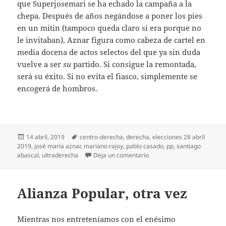
que Superjosemari se ha echado la campaña a la
chepa. Después de años negándose a poner los pies
en un mitin (tampoco queda claro si era porque no
le invitaban), Aznar figura como cabeza de cartel en
media docena de actos selectos del que ya sin duda
vuelve a ser
su
partido. Si consigue la remontada,
será su éxito. Si no evita el fiasco, simplemente se
encogerá de hombros.
Publicado
Etiquetas
14 abril, 2019
centro-derecha
,
derecha
,
elecciones 28 abril
el
2019
,
josé maría aznar
,
mariano rajoy
,
pablo casado
,
pp
,
santiago
en Aznar al rescate
abascal
,
ultraderecha
Deja un comentario
Alianza Popular, otra vez
Mientras nos entreteníamos con el enésimo