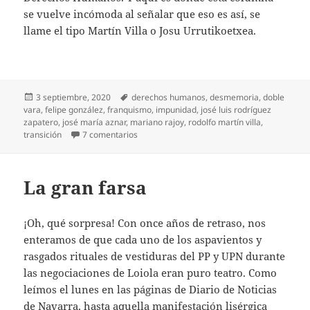
se vuelve incómoda al señalar que eso es así, se
llame el tipo Martín Villa o Josu Urrutikoetxea.
Publicado
Etiquetas
3 septiembre, 2020
derechos humanos
,
desmemoria
,
doble
el
vara
,
felipe gonzález
,
franquismo
,
impunidad
,
josé luis rodríguez
zapatero
,
josé maría aznar
,
mariano rajoy
,
rodolfo martín villa
,
en Pasar página
transición
7 comentarios
La gran farsa
¡Oh, qué sorpresa! Con once años de retraso, nos
enteramos de que cada uno de los aspavientos y
rasgados rituales de vestiduras del PP y UPN durante
las negociaciones de Loiola eran puro teatro. Como
leímos el lunes en las páginas de Diario de Noticias
de Navarra, hasta aquella manifestación lisérgica