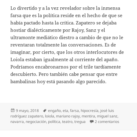
Lo divertido y a la vez revelador sobre la inmensa
farsa que es la política reside en el hecho de que se
había pactado hasta la crítica. Zapatero se dejaba
hostiar dialécticamente por Rajoy, Sanz y el
ultramonte mediático diestro a cambio de que no le
reventaran totalmente las conversaciones. Es de
imaginar, por cierto, que los otros interlocutores de
Loiola estaban igualmente al corriente del apaño.
Podríamos encabronarnos por el trile tardíamente
descubierto. Pero también cabe pensar que entre
bambalinas hoy está pasando algo parecido.
Publicado
Etiquetas
9 mayo, 2018
engaño
,
eta
,
farsa
,
hipocresía
,
josé luis
el
rodríguez zapatero
,
loiola
,
mariano rajoy
,
mentira
,
miguel sanz
,
en La gran
navarra
,
negociación
,
política
,
teatro
,
tregua
2 comentarios