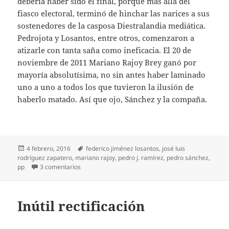
debería haber sido el final, porque más allá del
fiasco electoral, terminó de hinchar las narices a sus
sostenedores de la casposa Diestralandia mediática.
Pedrojota y Losantos, entre otros, comenzaron a
atizarle con tanta saña como ineficacia. El 20 de
noviembre de 2011 Mariano Rajoy Brey ganó por
mayoría absolutísima, no sin antes haber laminado
uno a uno a todos los que tuvieron la ilusión de
haberlo matado. Así que ojo, Sánchez y la compaña.
Publicado
Etiquetas
4 febrero, 2016
federico jiménez losantos
,
josé luis
el
rodríguez zapatero
,
mariano rajoy
,
pedro j. ramírez
,
pedro sánchez
,
en ¿El final de Rajoy?
pp
3 comentarios
Inútil rectificación