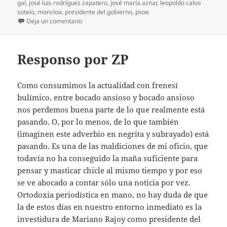
el
gal
,
josé luis rodríguez zapatero
,
josé maría aznar
,
leopoldo calvo
sotelo
,
moncloa
,
presidente del gobierno
,
psoe
en Fundación X
Deja un comentario
Responso por ZP
Como consumimos la actualidad con frenesí
bulímico, entre bocado ansioso y bocado ansioso
nos perdemos buena parte de lo que realmente está
pasando. O, por lo menos, de lo que también
(imaginen este adverbio en negrita y subrayado) está
pasando. Es una de las maldiciones de mi oficio, que
todavía no ha conseguido la maña suficiente para
pensar y masticar chicle al mismo tiempo y por eso
se ve abocado a contar sólo una noticia por vez.
Ortodoxia periodística en mano, no hay duda de que
la de estos días en nuestro entorno inmediato es la
investidura de Mariano Rajoy como presidente del