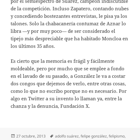
por el semiespectro de Suárez, campéon indiscutible
de la competición. Incluso Zapatero, contando nubes
y concediendo bostezantes entrevistas, le pisa ya los
talones. Solo la chabacanería contumaz de Aznar lo
libra —y por muy poco— de ser considerado el
tipejo más despreciable que ha habitado Moncloa en
los últimos 35 años.
Es cierto que la memoria es frágil y fácilmente
moldeable, pero por mucho que se emplee a fondo
en el lavado de su pasado, a González le va a costar
dos congos que dejemos de verlo, entre otras cosas,
como lo que no escribo porque no es necesario. Por
algo en Twitter a su invento lo llaman ya, entre la
chanza y la denuncia, Fundación X.
Publicado
Etiquetas
27 octubre, 2013
adolfo suárez
,
felipe gonzález
,
felipismo
,