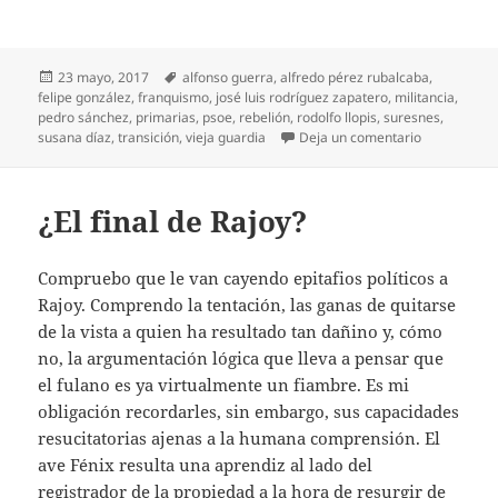
Publicado
Etiquetas
23 mayo, 2017
alfonso guerra
,
alfredo pérez rubalcaba
,
el
felipe gonzález
,
franquismo
,
josé luis rodríguez zapatero
,
militancia
,
pedro sánchez
,
primarias
,
psoe
,
rebelión
,
rodolfo llopis
,
suresnes
,
en Adiós a 
susana díaz
,
transición
,
vieja guardia
Deja un comentario
¿El final de Rajoy?
Compruebo que le van cayendo epitafios políticos a
Rajoy. Comprendo la tentación, las ganas de quitarse
de la vista a quien ha resultado tan dañino y, cómo
no, la argumentación lógica que lleva a pensar que
el fulano es ya virtualmente un fiambre. Es mi
obligación recordarles, sin embargo, sus capacidades
resucitatorias ajenas a la humana comprensión. El
ave Fénix resulta una aprendiz al lado del
registrador de la propiedad a la hora de resurgir de