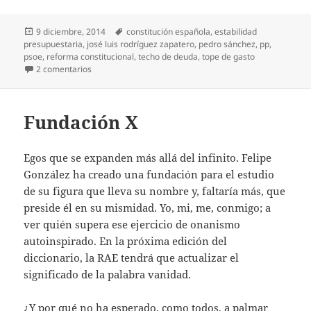
Publicado
Etiquetas
9 diciembre, 2014
constitución española
,
estabilidad
el
presupuestaria
,
josé luis rodríguez zapatero
,
pedro sánchez
,
pp
,
psoe
,
reforma constitucional
,
techo de deuda
,
tope de gasto
en Inútil rectificación
2 comentarios
Fundación X
Egos que se expanden más allá del infinito. Felipe
González ha creado una fundación para el estudio
de su figura que lleva su nombre y, faltaría más, que
preside él en su mismidad. Yo, mi, me, conmigo; a
ver quién supera ese ejercicio de onanismo
autoinspirado. En la próxima edición del
diccionario, la RAE tendrá que actualizar el
significado de la palabra vanidad.
¿Y por qué no ha esperado, como todos, a palmar