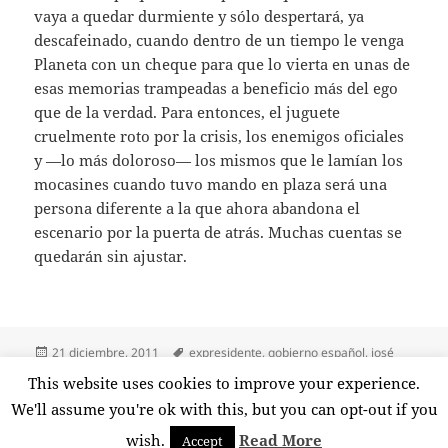
vaya a quedar durmiente y sólo despertará, ya
descafeinado, cuando dentro de un tiempo le venga
Planeta con un cheque para que lo vierta en unas de
esas memorias trampeadas a beneficio más del ego
que de la verdad. Para entonces, el juguete
cruelmente roto por la crisis, los enemigos oficiales
y —lo más doloroso— los mismos que le lamían los
mocasines cuando tuvo mando en plaza será una
persona diferente a la que ahora abandona el
escenario por la puerta de atrás. Muchas cuentas se
quedarán sin ajustar.
Publicado
Etiquetas
21 diciembre, 2011
expresidente
,
gobierno español
,
josé
el
luis rodríguez zapatero
,
mariano rajoy
,
zp
This website uses cookies to improve your experience.
en Responso por ZP
Deja un comentario
We'll assume you're ok with this, but you can opt-out if you
wish.
Read More
Accept
Funciona gracias a WordPress