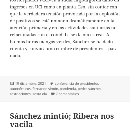
ingresos en UCI como en planta. Eso, sin contar con
que la verdadera tensión provocada por la explosión
de positivos se está notando dramáticamente en la
atención primaria y en las actividades sanitarias no
relacionadas con el covid. La sexta ola es real. A
buenas horas mangas verdes, Sánchez se ha dado
cuenta y convoca una cumbre de presidentes… para
nada.
Publicado
Etiquetas
19 diciembre, 2021
conferencia de presidentes
el
autonómicos
,
fernando simón
,
pandemia
,
pedro sánchez
,
en La ola que no iba a existir, 
restricciones
,
sexta ola
7 comentarios
Sánchez mintió; Ribera nos
vacila