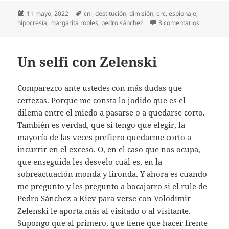
Publicado
Etiquetas
11 mayo, 2022
cni
,
destitución
,
dimisión
,
erc
,
espionaje
,
el
en Paz Es
hipocresía
,
margarita robles
,
pedro sánchez
3 comentarios
Un selfi con Zelenski
Comparezco ante ustedes con más dudas que
certezas. Porque me consta lo jodido que es el
dilema entre el miedo a pasarse o a quedarse corto.
También es verdad, que si tengo que elegir, la
mayoría de las veces prefiero quedarme corto a
incurrir en el exceso. O, en el caso que nos ocupa,
que enseguida les desvelo cuál es, en la
sobreactuación monda y lironda. Y ahora es cuando
me pregunto y les pregunto a bocajarro si el rule de
Pedro Sánchez a Kiev para verse con Volodímir
Zelenski le aporta más al visitado o al visitante.
Supongo que al primero, que tiene que hacer frente