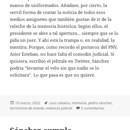
manos de uniformados. Añádase, por cierto, la
servil forma de contar la noticia de todos esos
medios amiguetes que también gustan de ir de la
releche de la memoria histórica. Según ellos, el
presidente se abre a tal apertura… siempre que se lo
pida un juez. Y ahí está la trampa o, en realidad, la
mentira. Porque, como recordó el portavoz del PNV,
Aitor Esteban, no hace falta el comodín judicial. Si
quisiera, escribió el jeltzale en Twitter, Sánchez
podría “levantar el velo sin que nadie se lo
solicitara”. Lo que pasa es que no quiere.
Publicado
Etiquetas
10 marzo, 2022
caso zabalza
,
memoria
,
pedro sánchez
,
el
en Sánchez no s
terrorismo de estado
,
violencia policial
5 comentarios