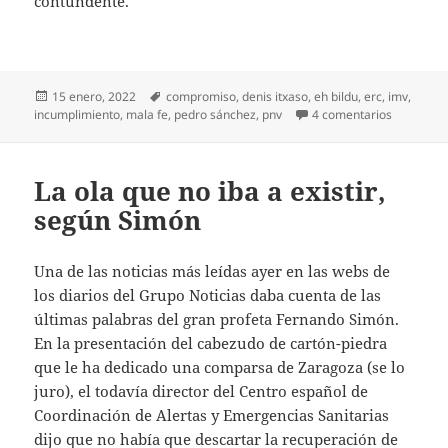
contundente.
Publicado
Etiquetas
15 enero, 2022
compromiso
,
denis itxaso
,
eh bildu
,
erc
,
imv
,
el
en Sánche
incumplimiento
,
mala fe
,
pedro sánchez
,
pnv
4 comentarios
La ola que no iba a existir,
según Simón
Una de las noticias más leídas ayer en las webs de
los diarios del Grupo Noticias daba cuenta de las
últimas palabras del gran profeta Fernando Simón.
En la presentación del cabezudo de cartón-piedra
que le ha dedicado una comparsa de Zaragoza (se lo
juro), el todavía director del Centro español de
Coordinación de Alertas y Emergencias Sanitarias
dijo que no había que descartar la recuperación de