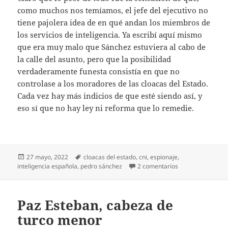
como muchos nos temíamos, el jefe del ejecutivo no
tiene pajolera idea de en qué andan los miembros de
los servicios de inteligencia. Ya escribí aquí mismo
que era muy malo que Sánchez estuviera al cabo de
la calle del asunto, pero que la posibilidad
verdaderamente funesta consistía en que no
controlase a los moradores de las cloacas del Estado.
Cada vez hay más indicios de que esté siendo así, y
eso sí que no hay ley ni reforma que lo remedie.
Publicado
Etiquetas
27 mayo, 2022
cloacas del estado
,
cni
,
espionaje
,
el
en Espionaje, de 
inteligencia española
,
pedro sánchez
2 comentarios
Paz Esteban, cabeza de
turco menor