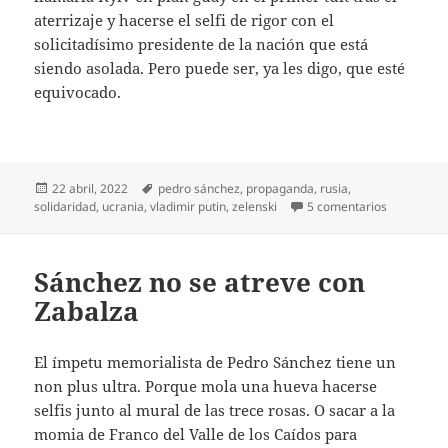
aterrizaje y hacerse el selfi de rigor con el
solicitadísimo presidente de la nación que está
siendo asolada. Pero puede ser, ya les digo, que esté
equivocado.
Publicado
Etiquetas
22 abril, 2022
pedro sánchez
,
propaganda
,
rusia
,
el
en Un selfi
solidaridad
,
ucrania
,
vladimir putin
,
zelenski
5 comentarios
Sánchez no se atreve con
Zabalza
El ímpetu memorialista de Pedro Sánchez tiene un
non plus ultra. Porque mola una hueva hacerse
selfis junto al mural de las trece rosas. O sacar a la
momia de Franco del Valle de los Caídos para