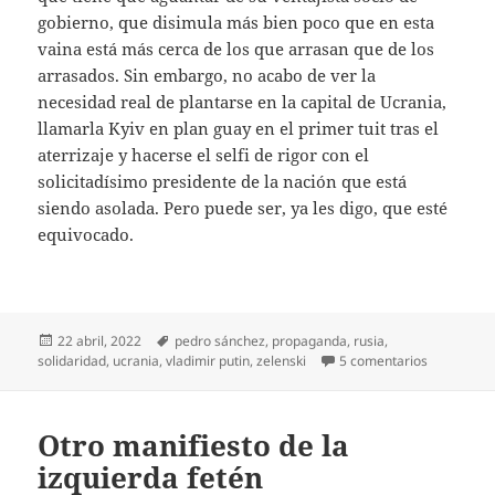
gobierno, que disimula más bien poco que en esta
vaina está más cerca de los que arrasan que de los
arrasados. Sin embargo, no acabo de ver la
necesidad real de plantarse en la capital de Ucrania,
llamarla Kyiv en plan guay en el primer tuit tras el
aterrizaje y hacerse el selfi de rigor con el
solicitadísimo presidente de la nación que está
siendo asolada. Pero puede ser, ya les digo, que esté
equivocado.
Publicado
Etiquetas
22 abril, 2022
pedro sánchez
,
propaganda
,
rusia
,
el
en Un selfi
solidaridad
,
ucrania
,
vladimir putin
,
zelenski
5 comentarios
Otro manifiesto de la
izquierda fetén