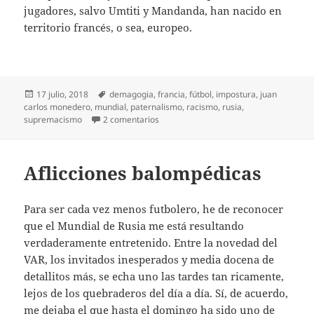
jugadores, salvo Umtiti y Mandanda, han nacido en
territorio francés, o sea, europeo.
Publicado
Etiquetas
17 julio, 2018
demagogia
,
francia
,
fútbol
,
impostura
,
juan
el
carlos monedero
,
mundial
,
paternalismo
,
racismo
,
rusia
,
en Demagogias del balón
supremacismo
2 comentarios
Aflicciones balompédicas
Para ser cada vez menos futbolero, he de reconocer
que el Mundial de Rusia me está resultando
verdaderamente entretenido. Entre la novedad del
VAR, los invitados inesperados y media docena de
detallitos más, se echa uno las tardes tan ricamente,
lejos de los quebraderos del día a día. Sí, de acuerdo,
me dejaba el que hasta el domingo ha sido uno de