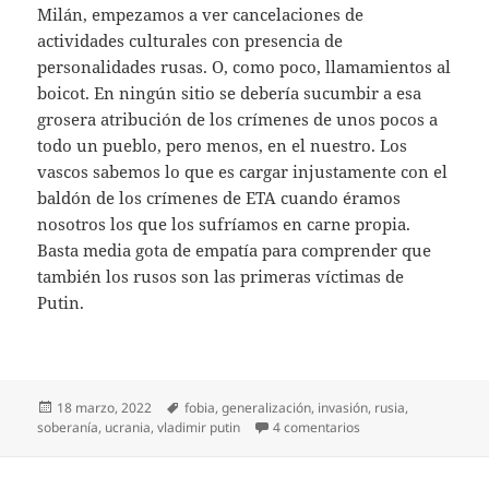
Milán, empezamos a ver cancelaciones de
actividades culturales con presencia de
personalidades rusas. O, como poco, llamamientos al
boicot. En ningún sitio se debería sucumbir a esa
grosera atribución de los crímenes de unos pocos a
todo un pueblo, pero menos, en el nuestro. Los
vascos sabemos lo que es cargar injustamente con el
baldón de los crímenes de ETA cuando éramos
nosotros los que los sufríamos en carne propia.
Basta media gota de empatía para comprender que
también los rusos son las primeras víctimas de
Putin.
Publicado
Etiquetas
18 marzo, 2022
fobia
,
generalización
,
invasión
,
rusia
,
el
en Rusofobia
soberanía
,
ucrania
,
vladimir putin
4 comentarios