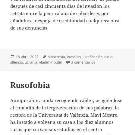
después de casi cincuenta días de invasión los
retrata entre la peor calaña de cobardes y, por
añadidura, despoja de credibilidad cualquiera otra
de sus denuncias.
Publicado
Etiquetas
18 abril, 2022
hipocresía
,
invasión
,
justificación
,
rusia
,
el
en Los que callan… y ot
silencio
,
ucrania
,
vladimir putin
3 comentarios
Rusofobia
Aunque ahora anda recogiendo cable y acogiéndose
al comodín de la tergiversación de sus palabras, la
rectora de la Universitat de València, Mavi Mestre,
ha instado a volver a su casa a los diez alumnos
rusos que cursan sus estudios en el centro