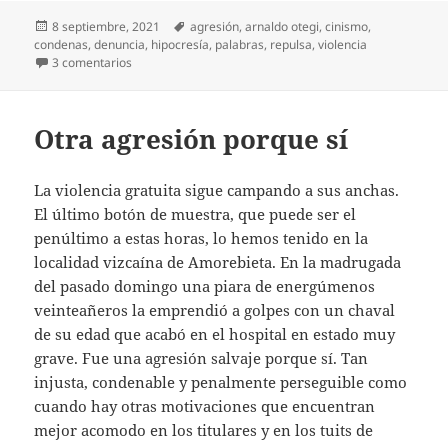
Publicado
Etiquetas
8 septiembre, 2021
agresión
,
arnaldo otegi
,
cinismo
,
el
condenas
,
denuncia
,
hipocresía
,
palabras
,
repulsa
,
violencia
en Condenar o no condenar
3 comentarios
Otra agresión porque sí
La violencia gratuita sigue campando a sus anchas.
El último botón de muestra, que puede ser el
penúltimo a estas horas, lo hemos tenido en la
localidad vizcaína de Amorebieta. En la madrugada
del pasado domingo una piara de energúmenos
veinteañeros la emprendió a golpes con un chaval
de su edad que acabó en el hospital en estado muy
grave. Fue una agresión salvaje porque sí. Tan
injusta, condenable y penalmente perseguible como
cuando hay otras motivaciones que encuentran
mejor acomodo en los titulares y en los tuits de