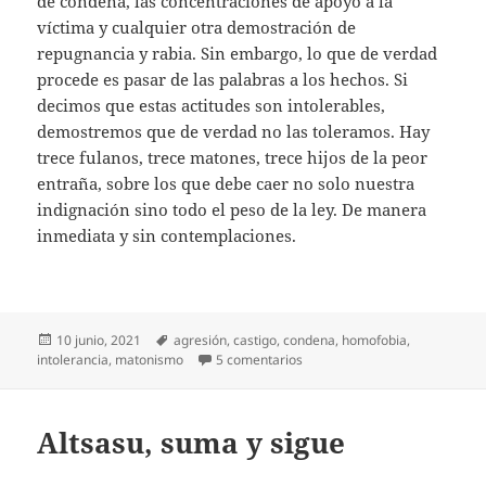
de condena, las concentraciones de apoyo a la
víctima y cualquier otra demostración de
repugnancia y rabia. Sin embargo, lo que de verdad
procede es pasar de las palabras a los hechos. Si
decimos que estas actitudes son intolerables,
demostremos que de verdad no las toleramos. Hay
trece fulanos, trece matones, trece hijos de la peor
entraña, sobre los que debe caer no solo nuestra
indignación sino todo el peso de la ley. De manera
inmediata y sin contemplaciones.
Publicado
Etiquetas
10 junio, 2021
agresión
,
castigo
,
condena
,
homofobia
,
el
en «¡Maricón de mierda!»
intolerancia
,
matonismo
5 comentarios
Altsasu, suma y sigue