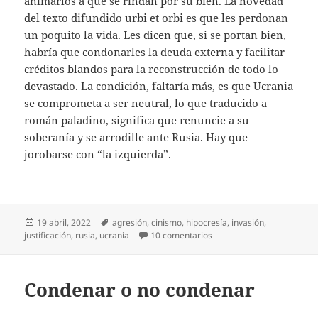
animarlos a que se rindan por su bien. La novedad
del texto difundido urbi et orbi es que les perdonan
un poquito la vida. Les dicen que, si se portan bien,
habría que condonarles la deuda externa y facilitar
créditos blandos para la reconstrucción de todo lo
devastado. La condición, faltaría más, es que Ucrania
se comprometa a ser neutral, lo que traducido a
román paladino, significa que renuncie a su
soberanía y se arrodille ante Rusia. Hay que
jorobarse con “la izquierda”.
Publicado
Etiquetas
19 abril, 2022
agresión
,
cinismo
,
hipocresía
,
invasión
,
el
en Otro manifiesto de la iz
justificación
,
rusia
,
ucrania
10 comentarios
Condenar o no condenar