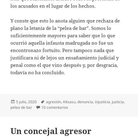
los acusados en el lugar de los hechos.
Y conste que esto lo anota alguien que rechaza de
plano la letanía de la “pelea de bar”. Somos lo
suficientemente mayores para saber que lo que
ocurrió aquella infausta madrugada no fue un
encontronazo fortuito. Pero tampoco nada que
justificara ni de lejos un ensañamiento judicial y
penal como el que vino después y, por desgracia,
todavía no ha concluido.
Publicado
Etiquetas
5 julio, 2020
agresión
,
Altsasu
,
denuncia
,
injusticia
,
justicia
,
el
en Altsasu, suma y sigue
pelea de bar
10 comentarios
Un concejal agresor