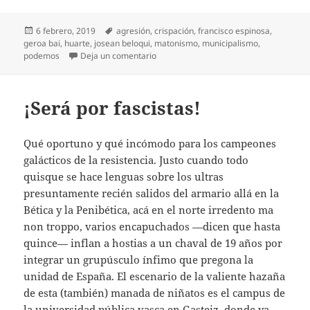
Publicado
Etiquetas
6 febrero, 2019
agresión
,
crispación
,
francisco espinosa
,
el
geroa bai
,
huarte
,
josean beloqui
,
matonismo
,
municipalismo
,
en Un concejal agresor
podemos
Deja un comentario
¡Será por fascistas!
Qué oportuno y qué incómodo para los campeones
galácticos de la resistencia. Justo cuando todo
quisque se hace lenguas sobre los ultras
presuntamente recién salidos del armario allá en la
Bética y la Penibética, acá en el norte irredento ma
non troppo, varios encapuchados —dicen que hasta
quince— inflan a hostias a un chaval de 19 años por
integrar un grupúsculo ínfimo que pregona la
unidad de España. El escenario de la valiente hazaña
de esta (también) manada de niñatos es el campus de
la universidad pública vasca en Gasteiz, donde ya