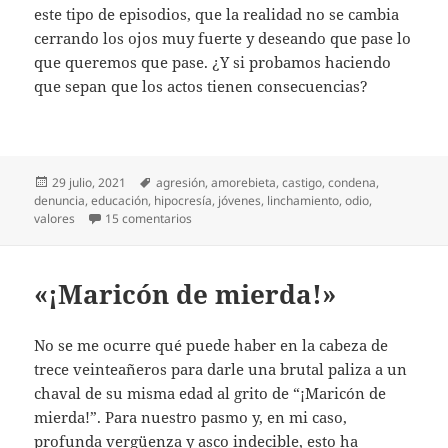
este tipo de episodios, que la realidad no se cambia
cerrando los ojos muy fuerte y deseando que pase lo
que queremos que pase. ¿Y si probamos haciendo
que sepan que los actos tienen consecuencias?
Publicado
Etiquetas
29 julio, 2021
agresión
,
amorebieta
,
castigo
,
condena
,
el
denuncia
,
educación
,
hipocresía
,
jóvenes
,
linchamiento
,
odio
,
en Otra agresión porque sí
valores
15 comentarios
«¡Maricón de mierda!»
No se me ocurre qué puede haber en la cabeza de
trece veinteañeros para darle una brutal paliza a un
chaval de su misma edad al grito de “¡Maricón de
mierda!”. Para nuestro pasmo y, en mi caso,
profunda vergüenza y asco indecible, esto ha