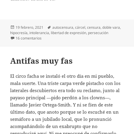
Publicado
Etiquetas
19 febrero, 2021
autocensura
,
cárcel
,
censura
,
doble vara
,
el
hipocresía
,
intolerancia
,
libertad de expresión
,
persecución
en Libertad de expresión, según
16 comentarios
Antifas muy fas
El circo facha se instaló el otro día en mi pueblo,
mala suerte. Una triste carpa verde pistacho con los
laterales descubiertos era todo su reclamo, junto al
payaso principal —pido perdón a los clowns—,
llamado Javier Ortega-Smith. Y ni se fíen de este
último dato, que anoto porque se lo escuché en un
semáforo a un jubilado local, que lo pronunció
acompañándolo de un exabrupto que no
reproduciré aquí. Ni me preocupé de confirmarlo,