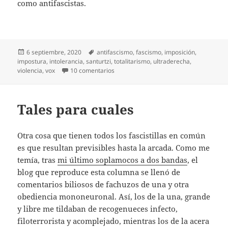
como antifascistas.
Publicado
Etiquetas
6 septiembre, 2020
antifascismo
,
fascismo
,
imposición
,
el
impostura
,
intolerancia
,
santurtzi
,
totalitarismo
,
ultraderecha
,
en Antifas muy fas
violencia
,
vox
10 comentarios
Tales para cuales
Otra cosa que tienen todos los fascistillas en común
es que resultan previsibles hasta la arcada. Como me
temía, tras
mi último soplamocos a dos bandas
, el
blog que reproduce esta columna se llenó de
comentarios biliosos de fachuzos de una y otra
obediencia mononeuronal. Así, los de la una, grande
y libre me tildaban de recogenueces infecto,
filoterrorista y acomplejado, mientras los de la acera