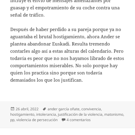
incluye el envío de mensajes amenazantes por
guasap y el empotramiento de su coche contra una
señal de tráfico.
Después de haber perdido a su pareja porque ya no
aguantaba el brutal hostigamiento, ahora Ander se
plantea abandonar Euskadi. Resulta tremendo
contarles algo así a estas alturas del calendario. Pero
todavía es peor que no nos hayamos librado de estos
comportamientos miserables. No solo porque hay
quien los practica sino porque son todavía
demasiados los que los justifican.
Publicado
Etiquetas
26 abril, 2022
ander garcía oñate
,
convivencia
,
el
hostigamiento
,
intolerancia
,
justificación de la violencia
,
matonismo
,
en Intolerable acoso por s
pp
,
violencia de persecución
4 comentarios