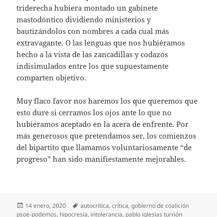
triderecha hubiera montado un gabinete
mastodóntico dividiendo ministerios y
bautizándolos con nombres a cada cual más
extravagante. O las lenguas que nos hubiéramos
hecho a la vista de las zancadillas y codazos
indisimulados entre los que supuestamente
comparten objetivo.
Muy flaco favor nos haremos los que queremos que
esto dure si cerramos los ojos ante lo que no
hubiéramos aceptado en la acera de enfrente. Por
más generosos que pretendamos ser, los comienzos
del bipartito que llamamos voluntariosamente “de
progreso” han sido manifiestamente mejorables.
Publicado
Etiquetas
14 enero, 2020
autocrítica
,
crítica
,
gobierno de coalición
el
psoe-podemos
,
hipocresía
,
intolerancia
,
pablo iglesias turrión