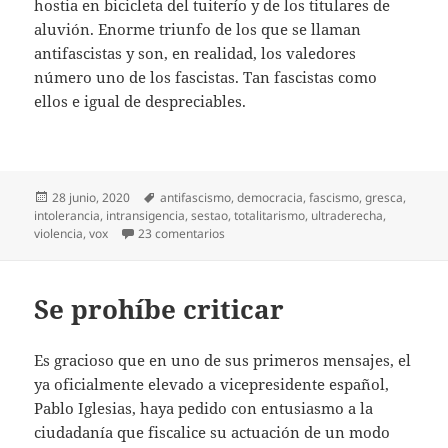
hostia en bicicleta del tuiterío y de los titulares de
aluvión. Enorme triunfo de los que se llaman
antifascistas y son, en realidad, los valedores
número uno de los fascistas. Tan fascistas como
ellos e igual de despreciables.
Publicado
Etiquetas
28 junio, 2020
antifascismo
,
democracia
,
fascismo
,
gresca
,
el
intolerancia
,
intransigencia
,
sestao
,
totalitarismo
,
ultraderecha
,
en Estos y aquellos fascistas
violencia
,
vox
23 comentarios
Se prohíbe criticar
Es gracioso que en uno de sus primeros mensajes, el
ya oficialmente elevado a vicepresidente español,
Pablo Iglesias, haya pedido con entusiasmo a la
ciudadanía que fiscalice su actuación de un modo