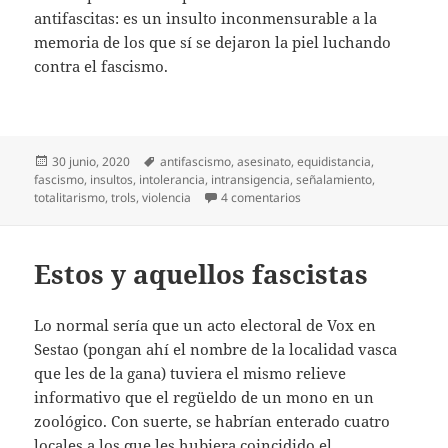
antifascitas: es un insulto inconmensurable a la
memoria de los que sí se dejaron la piel luchando
contra el fascismo.
Publicado
Etiquetas
30 junio, 2020
antifascismo
,
asesinato
,
equidistancia
,
el
fascismo
,
insultos
,
intolerancia
,
intransigencia
,
señalamiento
,
en Tales para cuales
totalitarismo
,
trols
,
violencia
4 comentarios
Estos y aquellos fascistas
Lo normal sería que un acto electoral de Vox en
Sestao (pongan ahí el nombre de la localidad vasca
que les de la gana) tuviera el mismo relieve
informativo que el regüeldo de un mono en un
zoológico. Con suerte, se habrían enterado cuatro
locales a los que les hubiera coincidido el