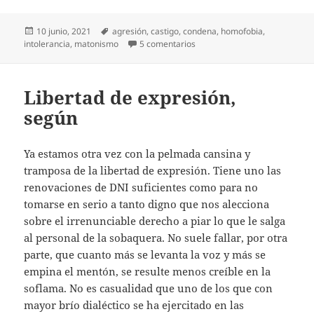
Publicado
Etiquetas
10 junio, 2021
agresión
,
castigo
,
condena
,
homofobia
,
el
en «¡Maricón de mierda!»
intolerancia
,
matonismo
5 comentarios
Libertad de expresión,
según
Ya estamos otra vez con la pelmada cansina y
tramposa de la libertad de expresión. Tiene uno las
renovaciones de DNI suficientes como para no
tomarse en serio a tanto digno que nos alecciona
sobre el irrenunciable derecho a piar lo que le salga
al personal de la sobaquera. No suele fallar, por otra
parte, que cuanto más se levanta la voz y más se
empina el mentón, se resulte menos creíble en la
soflama. No es casualidad que uno de los que con
mayor brío dialéctico se ha ejercitado en las