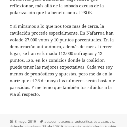
reflexionar, más allá de la sobada excusa de la
polarización que ha beneficiado al PSOE.
Y si miramos a lo que nos toca más de cerca, la
cavilación procede especialmente. En Nafarroa han
volado 27.000 votos y 10 puntos porcentuales. En la
demarcación autonómica, además de caer al tercer
lugar, se han esfumado 112.000 sufragios y 12
puntos. Eso, en los comicios donde la coalición
puede tener las mejores expectativas. Cada vez soy
menos de pronósticos y apuestas, pero me da en la
nariz que el 26 de mayo los números serán bastante
parecidos. Y me temo que también los silbidos a la
vía al respecto.
Publicado
Etiquetas
3 mayo, 2019
autocomplacencia
,
autocrítica
,
batacazo
,
cis
,
el
disimulo
,
elecciones 28 abril 2019
,
hipocresía
,
pablo iglesias turrión
,