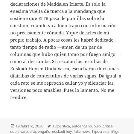
declaraciones de Maddalen Iriarte. Es solo la
enésima vuelta de tuerca a la mandanga que
sostiene que EITB pasa de puntillas sobre la
cuestión, cuando va a todo trapo con información
no precisamente cómoda. Y qué decirles de mi
propio trabajo. A pocas cosas les habré dedicado
tanto tiempo de radio —amén de un par de
columnas que hubo quien tomó por fuego amigo—
como al derrumbe. Si rescatan las tertulias de
Euskadi Hoy en Onda Vasca, escucharán durísimas
diatribas de contertulios de varias siglas. Da igual: a
cada rato se me reprocha callar yo y silenciar las
versiones poco amables. Pues lo lamento. No me
rendiré.
Publicado
Etiquetas
19 febrero, 2020
autocrítica
,
autoengaño
,
bulo
,
crítica
,
el
doble vara
,
eitb
,
engaño
,
euskadi hoy
,
fake news
,
hipocresía
,
iñigo