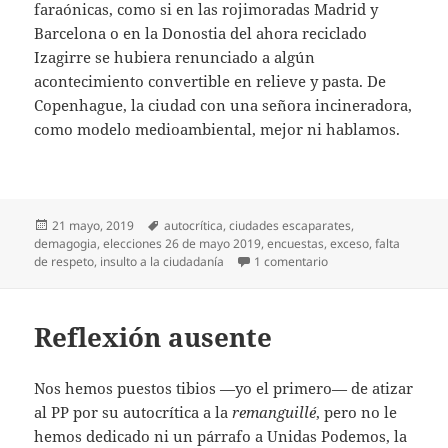
faraónicas, como si en las rojimoradas Madrid y
Barcelona o en la Donostia del ahora reciclado
Izagirre se hubiera renunciado a algún
acontecimiento convertible en relieve y pasta. De
Copenhague, la ciudad con una señora incineradora,
como modelo medioambiental, mejor ni hablamos.
Publicado
Etiquetas
21 mayo, 2019
autocrítica
,
ciudades escaparates
,
el
demagogia
,
elecciones 26 de mayo 2019
,
encuestas
,
exceso
,
falta
en Demagogias elect
de respeto
,
insulto a la ciudadanía
1 comentario
Reflexión ausente
Nos hemos puestos tibios —yo el primero— de atizar
al PP por su autocrítica a la
remanguillé
, pero no le
hemos dedicado ni un párrafo a Unidas Podemos, la