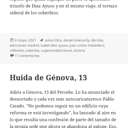
triunfo de Díaz Ayuso y en el mismo viaje, el tortazo
sideral de los soberbios.
Publicado
Etiquetas
6 mayo, 2021
autocrítica
,
daniel innerarity
,
derrota
,
el
elecciones madrid
,
isabel díaz ayuso
,
juan carlos monedero
,
reflexión
,
soberbia
,
superioridad moral
,
victoria
en El enfado de los soberbios
11 comentarios
Huida de Génova, 13
Adiós a Génova, 13 del Percebe. Lo ha anunciado el
desnortado y cada vez más autocaricaturesco Pablo
Casado. “No podemos seguir en un edificio cuya
reforma se está investigando”, ha lanzado al aire en
lo que resulta una confesión de parte del tamaño de
la propia sede que ahora se abandona al galope. Eso,