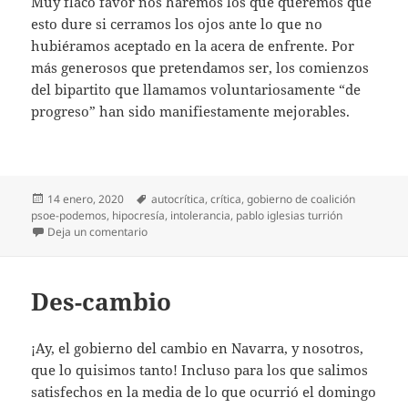
Muy flaco favor nos haremos los que queremos que
esto dure si cerramos los ojos ante lo que no
hubiéramos aceptado en la acera de enfrente. Por
más generosos que pretendamos ser, los comienzos
del bipartito que llamamos voluntariosamente “de
progreso” han sido manifiestamente mejorables.
Publicado
Etiquetas
14 enero, 2020
autocrítica
,
crítica
,
gobierno de coalición
el
psoe-podemos
,
hipocresía
,
intolerancia
,
pablo iglesias turrión
en Se prohíbe criticar
Deja un comentario
Des-cambio
¡Ay, el gobierno del cambio en Navarra, y nosotros,
que lo quisimos tanto! Incluso para los que salimos
satisfechos en la media de lo que ocurrió el domingo