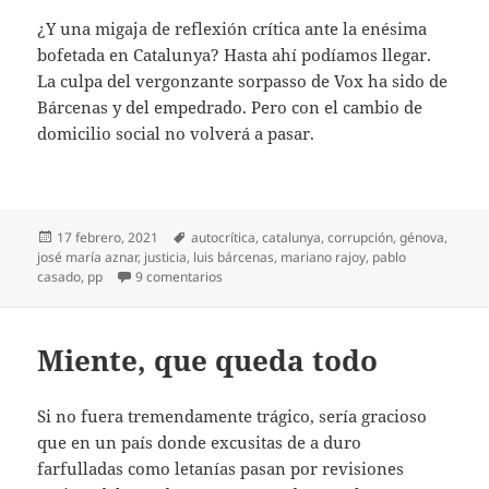
¿Y una migaja de reflexión crítica ante la enésima
bofetada en Catalunya? Hasta ahí podíamos llegar.
La culpa del vergonzante sorpasso de Vox ha sido de
Bárcenas y del empedrado. Pero con el cambio de
domicilio social no volverá a pasar.
Publicado
Etiquetas
17 febrero, 2021
autocrítica
,
catalunya
,
corrupción
,
génova
,
el
josé maría aznar
,
justicia
,
luis bárcenas
,
mariano rajoy
,
pablo
en Huida de Génova, 13
casado
,
pp
9 comentarios
Miente, que queda todo
Si no fuera tremendamente trágico, sería gracioso
que en un país donde excusitas de a duro
farfulladas como letanías pasan por revisiones