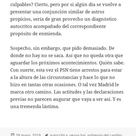
culpables? Cierto, pero por si algún día se vuelve a
presentar una conjunción similar de astros
propicios, sería de gran provecho un diagnóstico
autocrítco acompañado del correspondiente
propósito de enmienda.
Sospecho, sin embargo, que pido demasiado. De
donde no hay no se saca. Así que no queda otra que
aguardar los próximos acontecimientos. Quién sabe.
Con suerte, esta vez el PSN tiene arrestos para estar
a la altura de las circunstancias y hace lo que no
hizo en tantas otras ocasiones. O tal vez Madrid le
marca otro camino. Las actitudes y las declaraciones
previas no parecen augurar que vaya a ser así. Y es
una tremenda lástima.
Publicado
Etiquetas
28 mayo, 2019
autocrítica
,
geroa bai
,
gobierno del cambio
,