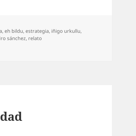
a
,
eh bildu
,
estrategia
,
iñigo urkullu
,
ro sánchez
,
relato
idad