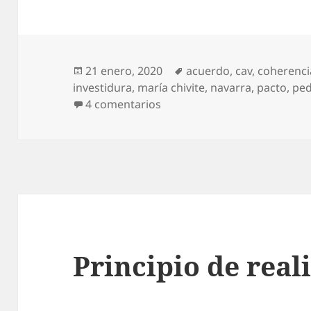
Publicado
Etiquetas
21 enero, 2020
acuerdo
,
cav
,
coherenci
el
investidura
,
maría chivite
,
navarra
,
pacto
,
ped
en Urkullu, no; Chivite, sí
4 comentarios
Principio de real