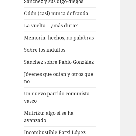
Sánchez y sus digo-diegos
Odón (casi) nunca defrauda
La vuelta… ¿más dura?
Memoria: hechos, no palabras
Sobre los indultos
Sánchez sobre Pablo González
Jóvenes que odian y otros que
no
Un nuevo partido comunista
vasco
Mutriku: algo sí se ha
avanzado
Incombustible Patxi López