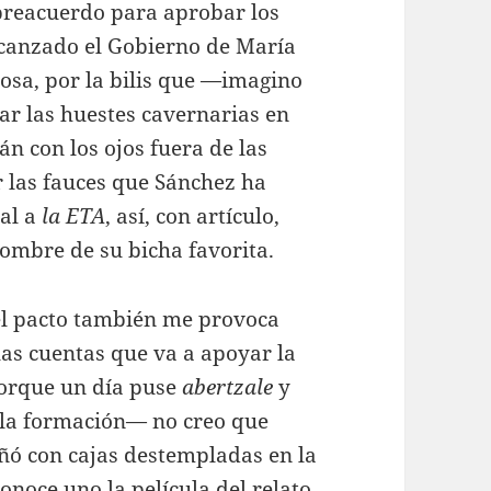
 preacuerdo para aprobar los
canzado el Gobierno de María
iosa, por la bilis que —imagino
r las huestes cavernarias en
án con los ojos fuera de las
 las fauces que Sánchez ha
al a
la ETA
, así, con artículo,
nombre de su bicha favorita.
 el pacto también me provoca
las cuentas que va a apoyar la
porque un día puse
abertzale
y
 la formación— no creo que
ñó con cajas destempladas en la
onoce uno la película del relato