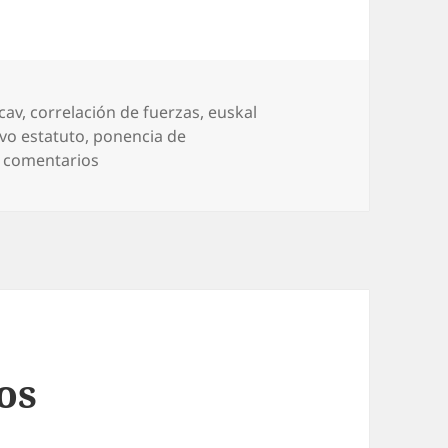
cav
,
correlación de fuerzas
,
euskal
vo estatuto
,
ponencia de
en Principio de realidad
 comentarios
os