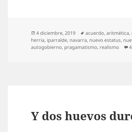
Publicado
Etiquetas
4 diciembre, 2019
acuerdo
,
aritmética
,
el
herria
,
iparralde
,
navarra
,
nuevo estatus
,
nue
autogobierno
,
pragamatismo
,
realismo
4
Y dos huevos dur