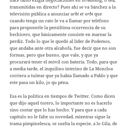
hace tanto exigía negociaciones en
streaming
, o sea,
transmitidas en directo? Pues ahí se va Sánchez a la
televisión pública a anunciar
urbi et orbi
que
cuando tenga un rato le va a llamar por teléfono
para proponerle la penúltima ocurrencia de su
hechicero, que básicamente consiste en marear la
perdiz. Todo lo que le quedó al líder de Podemos,
que andaba ante otra alcahofa, fue decir que no son
formas, pero que bueno, que vale, y que ya
procurará tener el móvil con batería. Todo, para que
a media tarde, el inquilino interino de La Moncloa
corriera a tuitear que ya había llamado a Pablo y que
este pasa un kilo, jo qu péna.
Esa es la política en tiempos de Twitter. Como dicen
que dijo aquel torero, lo importante no es hacerlo
sino contar que lo has hecho. Y para que a cada
capítulo no le falte su novedad, mientras sigue la
trama pimpinelesca, se suelta la especie, a lo Gila, de