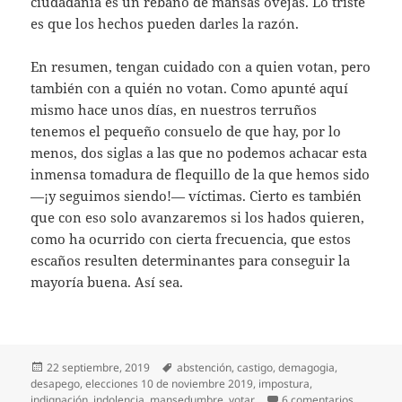
ciudadanía es un rebaño de mansas ovejas. Lo triste
es que los hechos pueden darles la razón.
En resumen, tengan cuidado con a quien votan, pero
también con a quién no votan. Como apunté aquí
mismo hace unos días, en nuestros terruños
tenemos el pequeño consuelo de que hay, por lo
menos, dos siglas a las que no podemos achacar esta
inmensa tomadura de flequillo de la que hemos sido
—¡y seguimos siendo!— víctimas. Cierto es también
que con eso solo avanzaremos si los hados quieren,
como ha ocurrido con cierta frecuencia, que estos
escaños resulten determinantes para conseguir la
mayoría buena. Así sea.
Publicado
Etiquetas
22 septiembre, 2019
abstención
,
castigo
,
demagogia
,
el
desapego
,
elecciones 10 de noviembre 2019
,
impostura
,
en ¿No vo
indignación
,
indolencia
,
mansedumbre
,
votar
6 comentarios