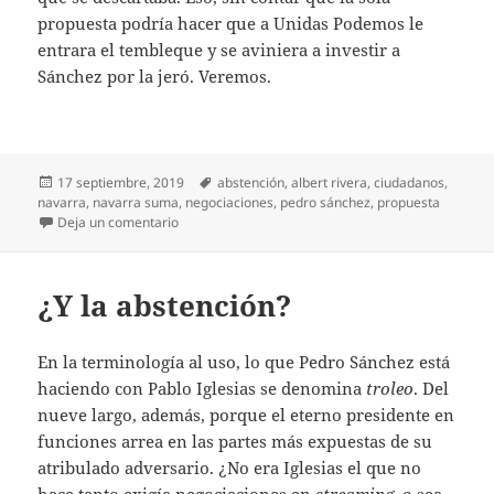
propuesta podría hacer que a Unidas Podemos le
entrara el tembleque y se aviniera a investir a
Sánchez por la jeró. Veremos.
Publicado
Etiquetas
17 septiembre, 2019
abstención
,
albert rivera
,
ciudadanos
,
el
navarra
,
navarra suma
,
negociaciones
,
pedro sánchez
,
propuesta
en Y dos huevos duros
Deja un comentario
¿Y la abstención?
En la terminología al uso, lo que Pedro Sánchez está
haciendo con Pablo Iglesias se denomina
troleo
. Del
nueve largo, además, porque el eterno presidente en
funciones arrea en las partes más expuestas de su
atribulado adversario. ¿No era Iglesias el que no