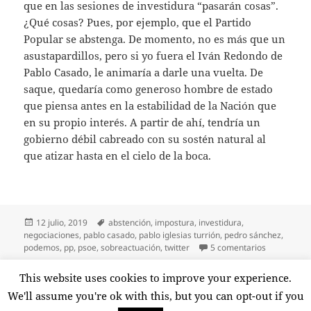
que en las sesiones de investidura “pasarán cosas”.
¿Qué cosas? Pues, por ejemplo, que el Partido
Popular se abstenga. De momento, no es más que un
asustapardillos, pero si yo fuera el Iván Redondo de
Pablo Casado, le animaría a darle una vuelta. De
saque, quedaría como generoso hombre de estado
que piensa antes en la estabilidad de la Nación que
en su propio interés. A partir de ahí, tendría un
gobierno débil cabreado con su sostén natural al
que atizar hasta en el cielo de la boca.
Publicado
Etiquetas
12 julio, 2019
abstención
,
impostura
,
investidura
,
el
negociaciones
,
pablo casado
,
pablo iglesias turrión
,
pedro sánchez
,
en ¿Y la ab
podemos
,
pp
,
psoe
,
sobreactuación
,
twitter
5 comentarios
Paginación
This website uses cookies to improve your experience.
PÁGINA
1
de
We'll assume you're ok with this, but you can opt-out if you
entradas