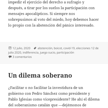
impedir el ejercicio del derecho a sufragio y
después, a tirar por los suelos la participación con
mensajes apocalípticos. Si siempre nos
sobrepusimos al voto del miedo, hoy debemos hacer
lo propio con la abstención del pánico interesado.
Publicado
Etiquetas
12 julio, 2020
abstención
,
boicot
,
covid-19
,
elecciones 12 de
el
julio 2020
,
indiferencia
,
juego sucio
,
participación
en Se vota hoy
3 comentarios
Un dilema soberano
¿Facilitar o no facilitar la investidura de un
gobierno con Pedro Sánchez como presidente y
Pablo Iglesias como vicepresidente? He ahí el dilema
del soberanismo catalán que —dejémonos de