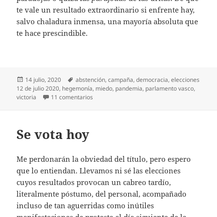
te vale un resultado extraordinario si enfrente hay,
salvo chaladura inmensa, una mayoría absoluta que
te hace prescindible.
Publicado
Etiquetas
14 julio, 2020
abstención
,
campaña
,
democracia
,
elecciones
el
12 de julio 2020
,
hegemonía
,
miedo
,
pandemia
,
parlamento vasco
,
en Y a pesar de todo
victoria
11 comentarios
Se vota hoy
Me perdonarán la obviedad del título, pero espero
que lo entiendan. Llevamos ni sé las elecciones
cuyos resultados provocan un cabreo tardío,
literalmente póstumo, del personal, acompañado
incluso de tan aguerridas como inútiles
manifestaciones de protesta al día siguiente de la