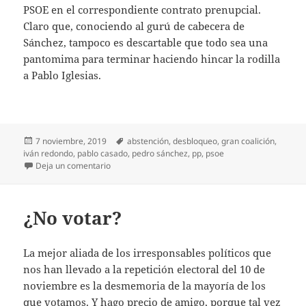
PSOE en el correspondiente contrato prenupcial.
Claro que, conociendo al gurú de cabecera de
Sánchez, tampoco es descartable que todo sea una
pantomima para terminar haciendo hincar la rodilla
a Pablo Iglesias.
Publicado
Etiquetas
7 noviembre, 2019
abstención
,
desbloqueo
,
gran coalición
,
el
iván redondo
,
pablo casado
,
pedro sánchez
,
pp
,
psoe
en Gran coalición light
Deja un comentario
¿No votar?
La mejor aliada de los irresponsables políticos que
nos han llevado a la repetición electoral del 10 de
noviembre es la desmemoria de la mayoría de los
que votamos. Y hago precio de amigo, porque tal vez