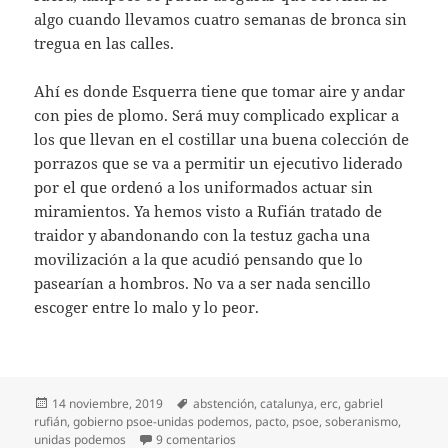
algo cuando llevamos cuatro semanas de bronca sin
tregua en las calles.
Ahí es donde Esquerra tiene que tomar aire y andar
con pies de plomo. Será muy complicado explicar a
los que llevan en el costillar una buena colección de
porrazos que se va a permitir un ejecutivo liderado
por el que ordenó a los uniformados actuar sin
miramientos. Ya hemos visto a Rufián tratado de
traidor y abandonando con la testuz gacha una
movilización a la que acudió pensando que lo
pasearían a hombros. No va a ser nada sencillo
escoger entre lo malo y lo peor.
Publicado
Etiquetas
14 noviembre, 2019
abstención
,
catalunya
,
erc
,
gabriel
el
rufián
,
gobierno psoe-unidas podemos
,
pacto
,
psoe
,
soberanismo
,
en Un dilema soberano
unidas podemos
9 comentarios