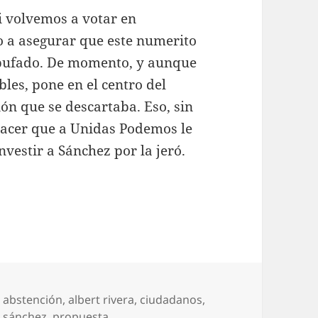
i volvemos a votar en
o a asegurar que este numerito
 bufado. De momento, y aunque
les, pone en el centro del
ión que se descartaba. Eso, sin
hacer que a Unidas Podemos le
nvestir a Sánchez por la jeró.
Etiquetas
abstención
,
albert rivera
,
ciudadanos
,
 sánchez
,
propuesta