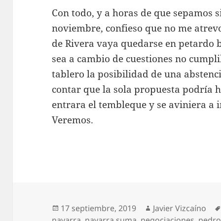
Con todo, y a horas de que sepamos s
noviembre, confieso que no me atrev
de Rivera vaya quedarse en petardo
sea a cambio de cuestiones no cumplib
tablero la posibilidad de una abstenc
contar que la sola propuesta podría 
entrara el tembleque y se aviniera a i
Veremos.
Publicado
Autor
17 septiembre, 2019
Javier Vizcaíno
el
navarra
,
navarra suma
,
negociaciones
,
pedro