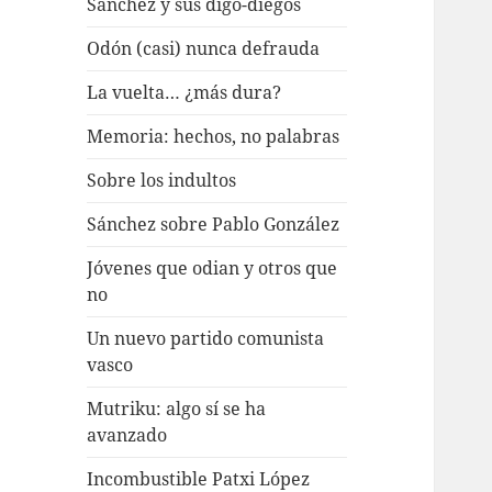
Sánchez y sus digo-diegos
Odón (casi) nunca defrauda
La vuelta… ¿más dura?
Memoria: hechos, no palabras
Sobre los indultos
Sánchez sobre Pablo González
Jóvenes que odian y otros que
no
Un nuevo partido comunista
vasco
Mutriku: algo sí se ha
avanzado
Incombustible Patxi López