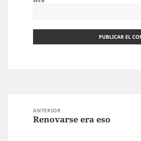
WEB
Navegación
de
ANTERIOR
Renovarse era eso
entradas
Entrada
anterior: