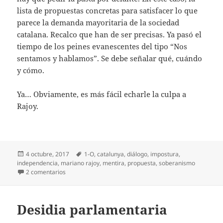
lista de propuestas concretas para satisfacer lo que
parece la demanda mayoritaria de la sociedad
catalana. Recalco que han de ser precisas. Ya pasó el
tiempo de los peines evanescentes del tipo “Nos
sentamos y hablamos”. Se debe señalar qué, cuándo
y cómo.
Ya… Obviamente, es más fácil echarle la culpa a
Rajoy.
Publicado
Etiquetas
4 octubre, 2017
1-O
,
catalunya
,
diálogo
,
impostura
,
el
independencia
,
mariano rajoy
,
mentira
,
propuesta
,
soberanismo
en Con Rajoy o sin Rajoy
2 comentarios
Desidia parlamentaria