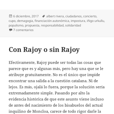
Publicado
Etiquetas
6 diciembre, 2017
albert rivera
,
ciudadanos
,
concierto
,
el
cupo
,
demagogia
,
financiación autonómica
,
impostura
,
iñigo urkullu
,
populismo
,
propuesta
,
responsabilidad
,
solidaridad
en Ni con ni sin cupo
7 comentarios
Con Rajoy o sin Rajoy
Efectivamente, Rajoy puede ser todas las cosas que
parece que es y algunas más, pero hay una que se le
atribuye gratuitamente. No es el único que impide
encontrar una salida a la cuestión catalana. Ni de
lejos. Es más, ojalá lo fuera, porque la solución sería
extremadamente simple. Pasando por alto la
evidencia histórica de que este asunto viene incluso
de antes del nacimiento de los bisabuelos del actual
inquilino de Moncloa, carece de todo rigor darle la