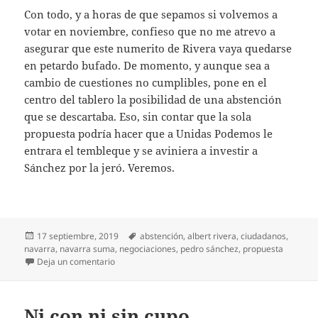
Con todo, y a horas de que sepamos si volvemos a
votar en noviembre, confieso que no me atrevo a
asegurar que este numerito de Rivera vaya quedarse
en petardo bufado. De momento, y aunque sea a
cambio de cuestiones no cumplibles, pone en el
centro del tablero la posibilidad de una abstención
que se descartaba. Eso, sin contar que la sola
propuesta podría hacer que a Unidas Podemos le
entrara el tembleque y se aviniera a investir a
Sánchez por la jeró. Veremos.
Publicado
Etiquetas
17 septiembre, 2019
abstención
,
albert rivera
,
ciudadanos
,
el
navarra
,
navarra suma
,
negociaciones
,
pedro sánchez
,
propuesta
en Y dos huevos duros
Deja un comentario
Ni con ni sin cupo