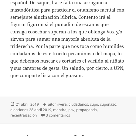
español. De saque, hace falta una arrogancia
mastodóntica para practicar el onanismo mental con
semejante alucinación lúbrica. Contento irá el
figurín figurón si el puñadito de escaños que
consiga cosechar superan a los que obtenga Vox y/o
sirven para sumar una mayoría absoluta de la
triderecha. Por la parte que nos toca como humildes
ciudadanos de este trocito pecaminoso del mapa, lo
que debemos buscar es cortarles el vacilón al niñato
y sus cantores de gesta. Un saludo, por cierto, a UPN,
que comparte lista con el guasón.
Publicado
Etiquetas
21 abril, 2019
aitor rivera
,
ciudadanos
,
cupo
,
cuponazo
,
el
elecciones 28 abril 2019
,
mentira
,
pnv
,
propaganda
,
en ‘Agur, Cuponazo’
recentraización
3 comentarios