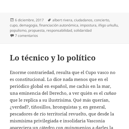
Publicado
Etiquetas
6 diciembre, 2017
albert rivera
,
ciudadanos
,
concierto
,
el
cupo
,
demagogia
,
financiación autonómica
,
impostura
,
iñigo urkullu
,
populismo
,
propuesta
,
responsabilidad
,
solidaridad
en Ni con ni sin cupo
7 comentarios
Lo técnico y lo político
Enorme contrariedad, resulta que el Cupo vasco no
es constitucional. Lo dice nada menos que en el
periódico global en español, me cachis en la mar,
una eminencia del Derecho, a ver quién es el
cuñao
que le replica a su ilustrísima. Qué más querían,
¿verdad?, tiñosillos, bronquistas y, en general,
pescadores de río territorial revuelto, que desde la
mismísima privilegiada e insolidaria Vasconia
apareciera un cátedro con quinquenios a darles la