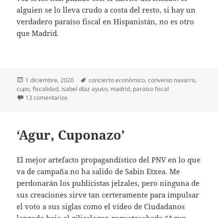
alguien se lo lleva crudo a costa del resto, si hay un
verdadero paraíso fiscal en Hispanistán, no es otro
que Madrid.
Publicado
Etiquetas
1 diciembre, 2020
concierto económico
,
convenio navarro
,
el
cupo
,
fiscalidad
,
isabel díaz ayuso
,
madrid
,
paraíso fiscal
en ¡Otra vez el Cupo!
13 comentarios
‘Agur, Cuponazo’
El mejor artefacto propagandístico del PNV en lo que
va de campaña no ha salido de Sabin Etxea. Me
perdonarán los publicistas jelzales, pero ninguna de
sus creaciones sirve tan certeramente para impulsar
el voto a sus siglas como el vídeo de Ciudadanos
lanzado bajo el gilieslogan requetesobado “Agur,