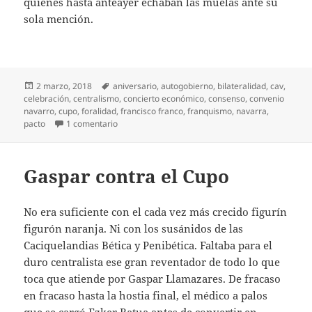
quienes hasta anteayer echaban las muelas ante su
sola mención.
Publicado
Etiquetas
2 marzo, 2018
aniversario
,
autogobierno
,
bilateralidad
,
cav
,
el
celebración
,
centralismo
,
concierto económico
,
consenso
,
convenio
navarro
,
cupo
,
foralidad
,
francisco franco
,
franquismo
,
navarra
,
en Motivos para celebrar
pacto
1 comentario
Gaspar contra el Cupo
No era suficiente con el cada vez más crecido figurín
figurón naranja. Ni con los susánidos de las
Caciquelandias Bética y Penibética. Faltaba para el
duro centralista ese gran reventador de todo lo que
toca que atiende por Gaspar Llamazares. De fracaso
en fracaso hasta la hostia final, el médico a palos