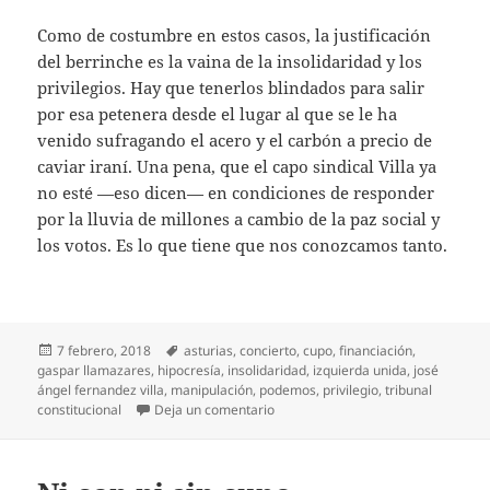
Como de costumbre en estos casos, la justificación
del berrinche es la vaina de la insolidaridad y los
privilegios. Hay que tenerlos blindados para salir
por esa petenera desde el lugar al que se le ha
venido sufragando el acero y el carbón a precio de
caviar iraní. Una pena, que el capo sindical Villa ya
no esté —eso dicen— en condiciones de responder
por la lluvia de millones a cambio de la paz social y
los votos. Es lo que tiene que nos conozcamos tanto.
Publicado
Etiquetas
7 febrero, 2018
asturias
,
concierto
,
cupo
,
financiación
,
el
gaspar llamazares
,
hipocresía
,
insolidaridad
,
izquierda unida
,
josé
ángel fernandez villa
,
manipulación
,
podemos
,
privilegio
,
tribunal
en Gaspar contra el Cupo
constitucional
Deja un comentario