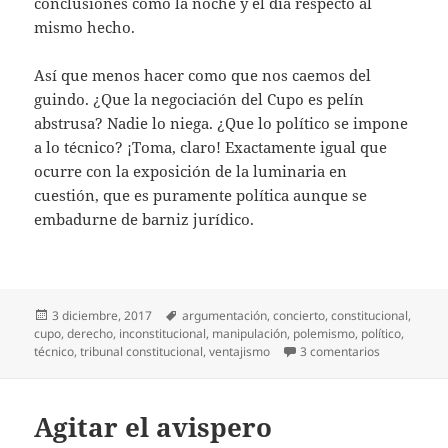
conclusiones como la noche y el día respecto al
mismo hecho.
Así que menos hacer como que nos caemos del
guindo. ¿Que la negociación del Cupo es pelín
abstrusa? Nadie lo niega. ¿Que lo político se impone
a lo técnico? ¡Toma, claro! Exactamente igual que
ocurre con la exposición de la luminaria en
cuestión, que es puramente política aunque se
embadurne de barniz jurídico.
Publicado
Etiquetas
3 diciembre, 2017
argumentación
,
concierto
,
constitucional
,
el
cupo
,
derecho
,
inconstitucional
,
manipulación
,
polemismo
,
político
,
en Lo técnico
técnico
,
tribunal constitucional
,
ventajismo
3 comentarios
Agitar el avispero