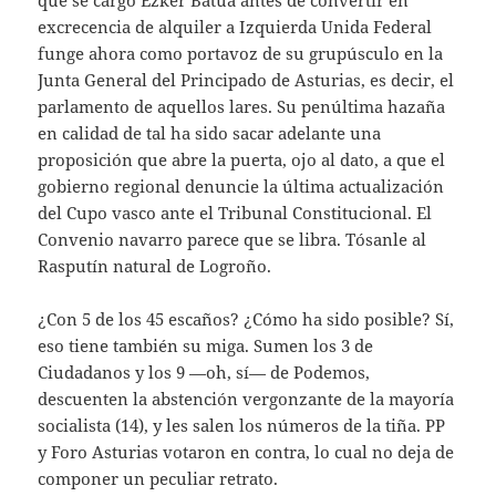
que se cargó Ezker Batua antes de convertir en
excrecencia de alquiler a Izquierda Unida Federal
funge ahora como portavoz de su grupúsculo en la
Junta General del Principado de Asturias, es decir, el
parlamento de aquellos lares. Su penúltima hazaña
en calidad de tal ha sido sacar adelante una
proposición que abre la puerta, ojo al dato, a que el
gobierno regional denuncie la última actualización
del Cupo vasco ante el Tribunal Constitucional. El
Convenio navarro parece que se libra. Tósanle al
Rasputín natural de Logroño.
¿Con 5 de los 45 escaños? ¿Cómo ha sido posible? Sí,
eso tiene también su miga. Sumen los 3 de
Ciudadanos y los 9 —oh, sí— de Podemos,
descuenten la abstención vergonzante de la mayoría
socialista (14), y les salen los números de la tiña. PP
y Foro Asturias votaron en contra, lo cual no deja de
componer un peculiar retrato.