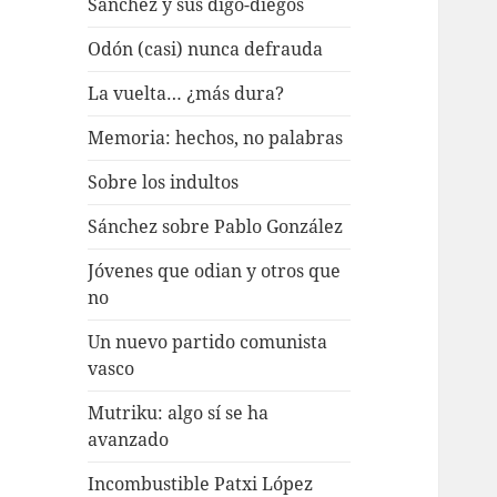
Sánchez y sus digo-diegos
Odón (casi) nunca defrauda
La vuelta… ¿más dura?
Memoria: hechos, no palabras
Sobre los indultos
Sánchez sobre Pablo González
Jóvenes que odian y otros que
no
Un nuevo partido comunista
vasco
Mutriku: algo sí se ha
avanzado
Incombustible Patxi López