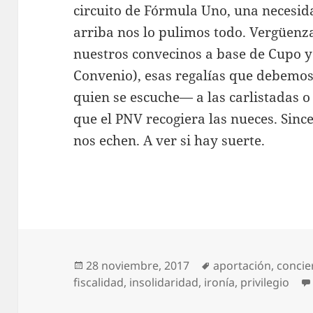
circuito de Fórmula Uno, una necesid
arriba nos lo pulimos todo. Vergüenz
nuestros convecinos a base de Cupo y
Convenio), esas regalías que debemos
quien se escuche— a las carlistadas o
que el PNV recogiera las nueces. Si
nos echen. A ver si hay suerte.
Publicado
Etiquetas
28 noviembre, 2017
aportación
,
concie
el
fiscalidad
,
insolidaridad
,
ironía
,
privilegio