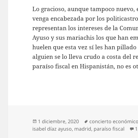
Lo gracioso, aunque tampoco nuevo, e
venga encabezada por los politicastr
representan los intereses de la Comu
Ayuso y sus mariachis los que han e
huelen que esta vez sí les han pillado 
alguien se lo lleva crudo a costa del 
paraíso fiscal en Hispanistán, no es 
Publicado
Etiquetas
1 diciembre, 2020
concierto económic
el
isabel díaz ayuso
,
madrid
,
paraíso fiscal
1