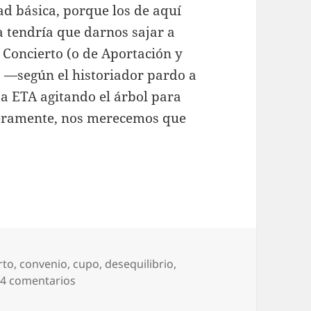
ad básica, porque los de aquí
a tendría que darnos sajar a
 Concierto (o de Aportación y
 —según el historiador pardo a
 a ETA agitando el árbol para
nceramente, nos merecemos que
rto
,
convenio
,
cupo
,
desequilibrio
,
en Pues que nos echen
4 comentarios