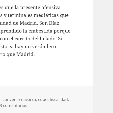
s que la presente ofensiva
os y terminales mediáticas que
nidad de Madrid. Son Díaz
mprendido la embestida porque
con el carrito del helado. Si
resto, si hay un verdadero
otro que Madrid.
o
,
convenio navarro
,
cupo
,
fiscalidad
,
en ¡Otra vez el Cupo!
3 comentarios