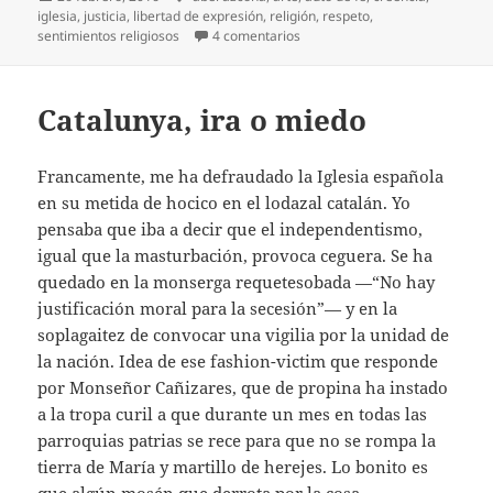
el
iglesia
,
justicia
,
libertad de expresión
,
religión
,
respeto
,
en Auto de fe a Azcona
sentimientos religiosos
4 comentarios
Catalunya, ira o miedo
Francamente, me ha defraudado la Iglesia española
en su metida de hocico en el lodazal catalán. Yo
pensaba que iba a decir que el independentismo,
igual que la masturbación, provoca ceguera. Se ha
quedado en la monserga requetesobada —“No hay
justificación moral para la secesión”— y en la
soplagaitez de convocar una vigilia por la unidad de
la nación. Idea de ese fashion-victim que responde
por Monseñor Cañizares, que de propina ha instado
a la tropa curil a que durante un mes en todas las
parroquias patrias se rece para que no se rompa la
tierra de María y martillo de herejes. Lo bonito es
que algún mosén que derrota por la cosa