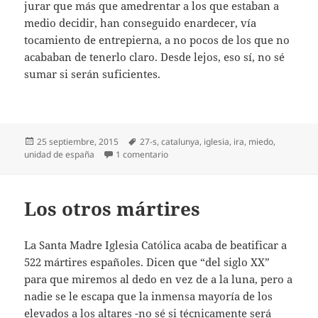
jurar que más que amedrentar a los que estaban a
medio decidir, han conseguido enardecer, vía
tocamiento de entrepierna, a no pocos de los que no
acababan de tenerlo claro. Desde lejos, eso sí, no sé
sumar si serán suficientes.
Publicado
Etiquetas
25 septiembre, 2015
27-s
,
catalunya
,
iglesia
,
ira
,
miedo
,
el
en Catalunya, ira o miedo
unidad de españa
1 comentario
Los otros mártires
La Santa Madre Iglesia Católica acaba de beatificar a
522 mártires españoles. Dicen que “del siglo XX”
para que miremos al dedo en vez de a la luna, pero a
nadie se le escapa que la inmensa mayoría de los
elevados a los altares -no sé si técnicamente será