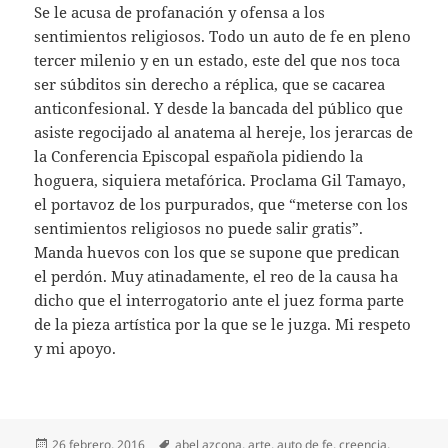
Se le acusa de profanación y ofensa a los
sentimientos religiosos. Todo un auto de fe en pleno
tercer milenio y en un estado, este del que nos toca
ser súbditos sin derecho a réplica, que se cacarea
anticonfesional. Y desde la bancada del público que
asiste regocijado al anatema al hereje, los jerarcas de
la Conferencia Episcopal española pidiendo la
hoguera, siquiera metafórica. Proclama Gil Tamayo,
el portavoz de los purpurados, que “meterse con los
sentimientos religiosos no puede salir gratis”.
Manda huevos con los que se supone que predican
el perdón. Muy atinadamente, el reo de la causa ha
dicho que el interrogatorio ante el juez forma parte
de la pieza artística por la que se le juzga. Mi respeto
y mi apoyo.
Publicado
Etiquetas
26 febrero, 2016
abel azcona
,
arte
,
auto de fe
,
creencia
,