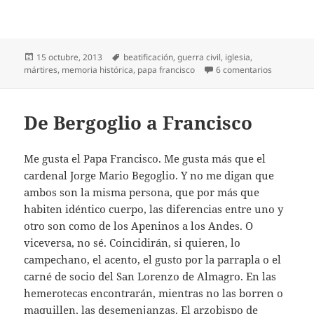
Publicado
Etiquetas
15 octubre, 2013
beatificación
,
guerra civil
,
iglesia
,
el
en Los otr
mártires
,
memoria histórica
,
papa francisco
6 comentarios
De Bergoglio a Francisco
Me gusta el Papa Francisco. Me gusta más que el
cardenal Jorge Mario Begoglio. Y no me digan que
ambos son la misma persona, que por más que
habiten idéntico cuerpo, las diferencias entre uno y
otro son como de los Apeninos a los Andes. O
viceversa, no sé. Coincidirán, si quieren, lo
campechano, el acento, el gusto por la parrapla o el
carné de socio del San Lorenzo de Almagro. En las
hemerotecas encontrarán, mientras no las borren o
maquillen, las desemenjanzas. El arzobispo de