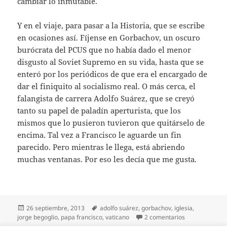
cambiar lo inmutable.
Y en el viaje, para pasar a la Historia, que se escribe
en ocasiones así. Fíjense en Gorbachov, un oscuro
burócrata del PCUS que no había dado el menor
disgusto al Soviet Supremo en su vida, hasta que se
enteró por los periódicos de que era el encargado de
dar el finiquito al socialismo real. O más cerca, el
falangista de carrera Adolfo Suárez, que se creyó
tanto su papel de paladín aperturista, que los
mismos que lo pusieron tuvieron que quitárselo de
encima. Tal vez a Francisco le aguarde un fin
parecido. Pero mientras le llega, está abriendo
muchas ventanas. Por eso les decía que me gusta.
Publicado
Etiquetas
26 septiembre, 2013
adolfo suárez
,
gorbachov
,
iglesia
,
el
en De Bergogli
jorge begoglio
,
papa francisco
,
vaticano
2 comentarios