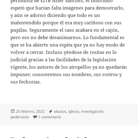
periodista de EITB Asier Sánchez, el individuo
espetó que harían falta imágenes para demostrarlo,
y aún se adornó diciendo que todo es un
malentendido porque él era muy cariñoso con sus
pupilas. Seguramente el caso acabará en el cajón,
pero eso no debe desanimarnos. Lo fundamental es
que se ha abierto una espita que ya no hay modo de
volver a cerrar. Incluso yéndose de rositas en lo
judicial gracias a las facilidades de la legislación
vigente, los autores de los atropellos ya no quedarán
impunes: conoceremos sus nombres, sus rostros y
sus fechorías.
Publicado
Etiquetas
25 febrero, 2022
abusos
,
iglesia
,
investigación
,
el
en Pederastia eclesial, no hay marcha atrás
pederastia
1 comentario