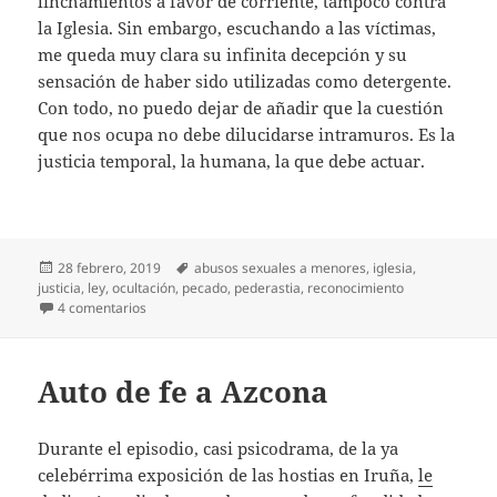
linchamientos a favor de corriente, tampoco contra
la Iglesia. Sin embargo, escuchando a las víctimas,
me queda muy clara su infinita decepción y su
sensación de haber sido utilizadas como detergente.
Con todo, no puedo dejar de añadir que la cuestión
que nos ocupa no debe dilucidarse intramuros. Es la
justicia temporal, la humana, la que debe actuar.
Publicado
Etiquetas
28 febrero, 2019
abusos sexuales a menores
,
iglesia
,
el
justicia
,
ley
,
ocultación
,
pecado
,
pederastia
,
reconocimiento
en La Iglesia no se atreve
4 comentarios
Auto de fe a Azcona
Durante el episodio, casi psicodrama, de la ya
celebérrima exposición de las hostias en Iruña,
le