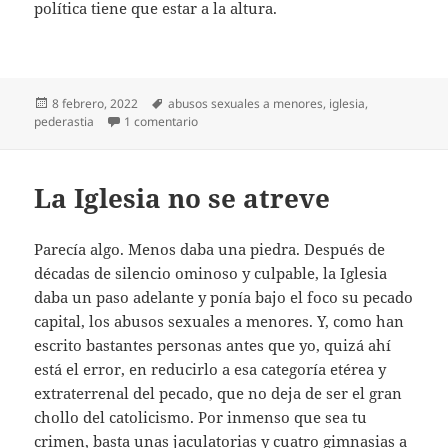
política tiene que estar a la altura.
Publicado
Etiquetas
8 febrero, 2022
abusos sexuales a menores
,
iglesia
,
el
en Pederastia eclesial: no hacer política
pederastia
1 comentario
La Iglesia no se atreve
Parecía algo. Menos daba una piedra. Después de
décadas de silencio ominoso y culpable, la Iglesia
daba un paso adelante y ponía bajo el foco su pecado
capital, los abusos sexuales a menores. Y, como han
escrito bastantes personas antes que yo, quizá ahí
está el error, en reducirlo a esa categoría etérea y
extraterrenal del pecado, que no deja de ser el gran
chollo del catolicismo. Por inmenso que sea tu
crimen, basta unas jaculatorias y cuatro gimnasias a