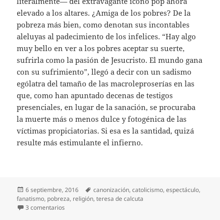
literalmente— del extravagante icono pop ahora
elevado a los altares. ¿Amiga de los pobres? De la
pobreza más bien, como denotan sus incontables
aleluyas al padecimiento de los infelices. “Hay algo
muy bello en ver a los pobres aceptar su suerte,
sufrirla como la pasión de Jesucristo. El mundo gana
con su sufrimiento”, llegó a decir con un sadismo
ególatra del tamaño de las macroleproserías en las
que, como han apuntado decenas de testigos
presenciales, en lugar de la sanación, se procuraba
la muerte más o menos dulce y fotogénica de las
víctimas propiciatorias. Si esa es la santidad, quizá
resulte más estimulante el infierno.
Publicado
Etiquetas
6 septiembre, 2016
canonización
,
catolicismo
,
espectáculo
,
el
fanatismo
,
pobreza
,
religión
,
teresa de calcuta
en Amiga de la pobreza
3 comentarios