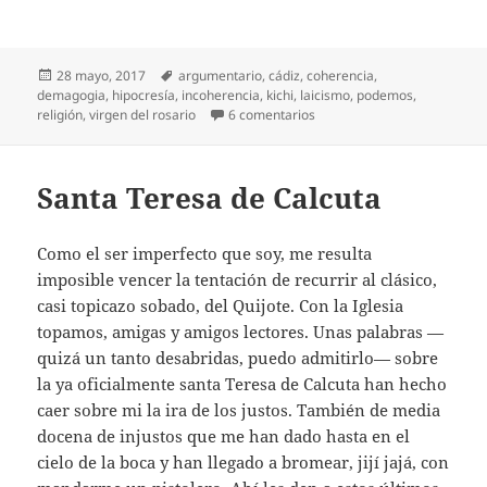
Publicado
Etiquetas
28 mayo, 2017
argumentario
,
cádiz
,
coherencia
,
el
demagogia
,
hipocresía
,
incoherencia
,
kichi
,
laicismo
,
podemos
,
en Virgen con medalla
religión
,
virgen del rosario
6 comentarios
Santa Teresa de Calcuta
Como el ser imperfecto que soy, me resulta
imposible vencer la tentación de recurrir al clásico,
casi topicazo sobado, del Quijote. Con la Iglesia
topamos, amigas y amigos lectores. Unas palabras —
quizá un tanto desabridas, puedo admitirlo— sobre
la ya oficialmente santa Teresa de Calcuta han hecho
caer sobre mi la ira de los justos. También de media
docena de injustos que me han dado hasta en el
cielo de la boca y han llegado a bromear, jijí jajá, con