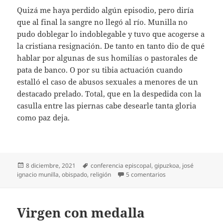
Quizá me haya perdido algún episodio, pero diría
que al final la sangre no llegó al río. Munilla no
pudo doblegar lo indoblegable y tuvo que acogerse a
la cristiana resignación. De tanto en tanto dio de qué
hablar por algunas de sus homilías o pastorales de
pata de banco. O por su tibia actuación cuando
estalló el caso de abusos sexuales a menores de un
destacado prelado. Total, que en la despedida con la
casulla entre las piernas cabe desearle tanta gloria
como paz deja.
Publicado
Etiquetas
8 diciembre, 2021
conferencia episcopal
,
gipuzkoa
,
josé
el
en Agur, Monseñor M
ignacio munilla
,
obispado
,
religión
5 comentarios
Virgen con medalla