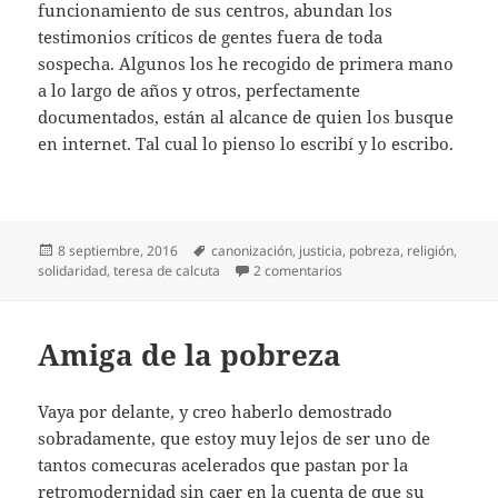
funcionamiento de sus centros, abundan los
testimonios críticos de gentes fuera de toda
sospecha. Algunos los he recogido de primera mano
a lo largo de años y otros, perfectamente
documentados, están al alcance de quien los busque
en internet. Tal cual lo pienso lo escribí y lo escribo.
Publicado
Etiquetas
8 septiembre, 2016
canonización
,
justicia
,
pobreza
,
religión
,
el
en Santa Teresa de Calcu
solidaridad
,
teresa de calcuta
2 comentarios
Amiga de la pobreza
Vaya por delante, y creo haberlo demostrado
sobradamente, que estoy muy lejos de ser uno de
tantos comecuras acelerados que pastan por la
retromodernidad sin caer en la cuenta de que su