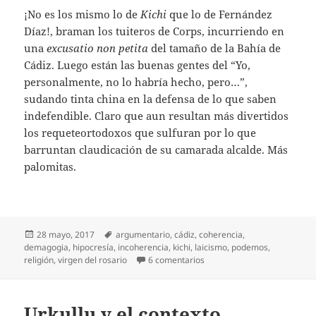
¡No es los mismo lo de
Kichi
que lo de Fernández
Díaz!, braman los tuiteros de Corps, incurriendo en
una
excusatio non petita
del tamaño de la Bahía de
Cádiz. Luego están las buenas gentes del “Yo,
personalmente, no lo habría hecho, pero…”,
sudando tinta china en la defensa de lo que saben
indefendible. Claro que aun resultan más divertidos
los requeteortodoxos que sulfuran por lo que
barruntan claudicación de su camarada alcalde. Más
palomitas.
Publicado
Etiquetas
28 mayo, 2017
argumentario
,
cádiz
,
coherencia
,
el
demagogia
,
hipocresía
,
incoherencia
,
kichi
,
laicismo
,
podemos
,
en Virgen con medalla
religión
,
virgen del rosario
6 comentarios
Urkullu y el contexto