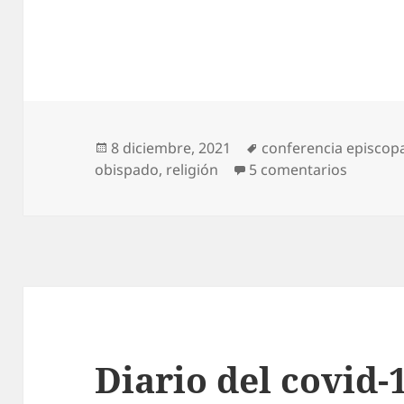
Publicado
Etiquetas
8 diciembre, 2021
conferencia episcop
el
en Agur
obispado
,
religión
5 comentarios
Diario del covid-1