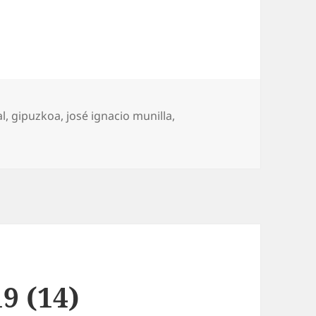
al
,
gipuzkoa
,
josé ignacio munilla
,
, Monseñor Munilla
9 (14)