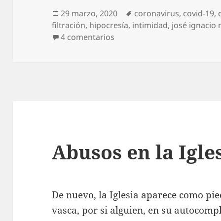
Publicado
Etiquetas
29 marzo, 2020
coronavirus
,
covid-19
,
el
filtración
,
hipocresía
,
intimidad
,
josé ignacio 
en Diario del covid-19 (14)
4 comentarios
Abusos en la Igle
De nuevo, la Iglesia aparece como pie
vasca, por si alguien, en su autocomp