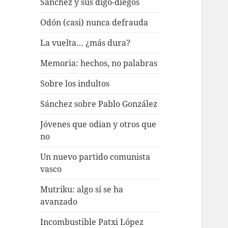
Sánchez y sus digo-diegos
Odón (casi) nunca defrauda
La vuelta… ¿más dura?
Memoria: hechos, no palabras
Sobre los indultos
Sánchez sobre Pablo González
Jóvenes que odian y otros que
no
Un nuevo partido comunista
vasco
Mutriku: algo sí se ha
avanzado
Incombustible Patxi López