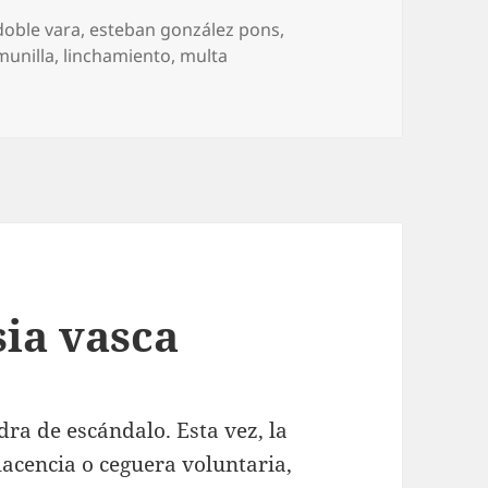
doble vara
,
esteban gonzález pons
,
munilla
,
linchamiento
,
multa
sia vasca
dra de escándalo. Esta vez, la
lacencia o ceguera voluntaria,