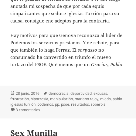
anotada mi sospecha de que por cada equis
simpatizantes que seduce Iglesias Turrión para su
causa, consigue ene adeptos para la contraria.
Hay motivos para que Génova reconozca al líder de
Podemos los servicios prestados. Y de rebote, para
que también lo haga Ferraz. El
sorpasso
no
consumado ha convertido en triunfo el nuevo
tortazo del PSOE. Qué menos que un
Gracias, Pablo
.
Publicado
Etiquetas
28 junio, 2016
democracia
,
deportividad
,
excusas
,
el
frustración
,
hipocresía
,
manipulación
,
mariano rajoy
,
miedo
,
pablo
iglesias turrión
,
podemos
,
pp
,
psoe
,
resultados
,
soberbia
en Gracias, Pablo
3 comentarios
Sex Munilla