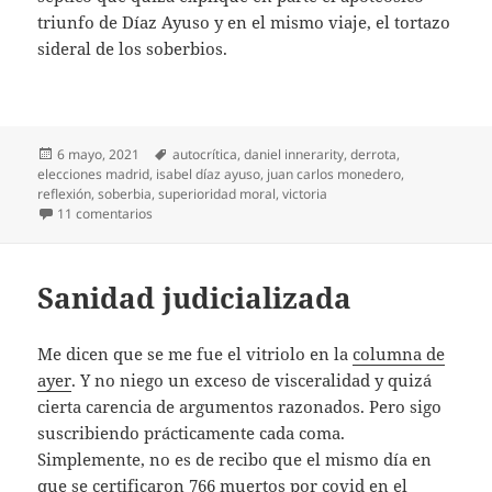
triunfo de Díaz Ayuso y en el mismo viaje, el tortazo
sideral de los soberbios.
Publicado
Etiquetas
6 mayo, 2021
autocrítica
,
daniel innerarity
,
derrota
,
el
elecciones madrid
,
isabel díaz ayuso
,
juan carlos monedero
,
reflexión
,
soberbia
,
superioridad moral
,
victoria
en El enfado de los soberbios
11 comentarios
Sanidad judicializada
Me dicen que se me fue el vitriolo en la
columna de
ayer
. Y no niego un exceso de visceralidad y quizá
cierta carencia de argumentos razonados. Pero sigo
suscribiendo prácticamente cada coma.
Simplemente, no es de recibo que el mismo día en
que se certificaron 766 muertos por covid en el