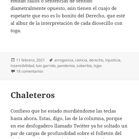
emitan fallos o sentencias de sentido
diametralmente opuesto, aún tienen el cuajo de
espetarte que eso es lo bonito del Derecho, que esté
al albur de la interpretación de cada diosecillo con
toga.
Publicado
Etiquetas
11 febrero, 2021
arrogancia
,
ciencia
,
derecho
,
injusticia
,
el
insensibilidad
,
luis garrido
,
pandemia
,
soberbia
,
tsjpv
en Sanidad judicializada
18 comentarios
Chaleteros
Confieso que he estado mordiéndome las teclas
hasta ahora. Estas, digo, las de la columna, porque
en ese desfogadero llamado Twitter ya he soltado un
par de cargas de profundidad sobre el folletón del