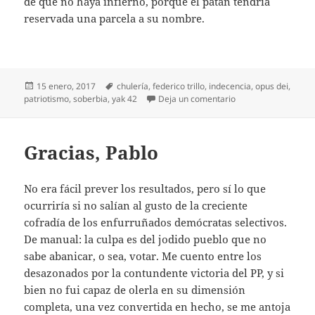
de que no haya infierno, porque el patán tendría
reservada una parcela a su nombre.
Publicado
Etiquetas
15 enero, 2017
chulería
,
federico trillo
,
indecencia
,
opus dei
,
el
en El indecente Trill
patriotismo
,
soberbia
,
yak 42
Deja un comentario
Gracias, Pablo
No era fácil prever los resultados, pero sí lo que
ocurriría si no salían al gusto de la creciente
cofradía de los enfurruñados demócratas selectivos.
De manual: la culpa es del jodido pueblo que no
sabe abanicar, o sea, votar. Me cuento entre los
desazonados por la contundente victoria del PP, y si
bien no fui capaz de olerla en su dimensión
completa, una vez convertida en hecho, se me antoja