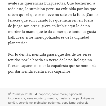
avale sus querencias burguesotas. Qué bochorno, a
todo esto, la sumisión perruna exhibida por los que
saben que el que se mueve no sale en la foto. ¡Con lo
feroces que son cuando los que incurren en fuera
de juego son otros! ¿Será aplicable aquí lo de no
morder la mano que te da comer que tanto les gusta
balbucear a los monopolizadores de la dignidad
planetaria?
Por lo demás, menuda guasa que dos de los seres
tenidos por la hostia en verso de la politología no
fueran capaces de oler la zapatiesta que se montaría
por dar rienda suelta a sus caprichos.
Publicado
Etiquetas
23 mayo, 2018
capricho
,
doble moral
,
hipocresía
,
el
incoherencia
,
irene montero
,
mentira
,
mesianismo
,
pablo iglesias
turrión
,
peronismo
,
plebiscito
,
podemos
,
populismo
,
soberbia
,