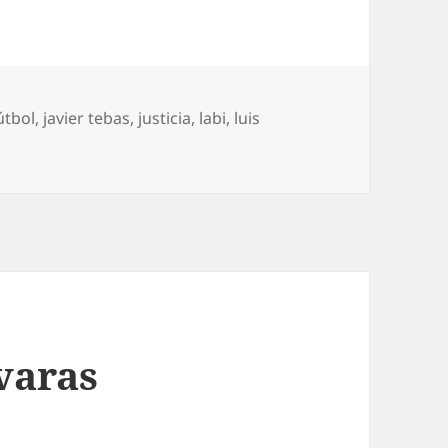
útbol
,
javier tebas
,
justicia
,
labi
,
luis
en El juez Garrido se alía con Tebas
 varas