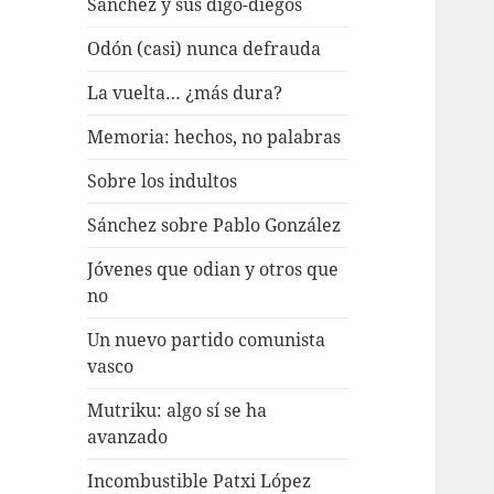
Sánchez y sus digo-diegos
Odón (casi) nunca defrauda
La vuelta… ¿más dura?
Memoria: hechos, no palabras
Sobre los indultos
Sánchez sobre Pablo González
Jóvenes que odian y otros que
no
Un nuevo partido comunista
vasco
Mutriku: algo sí se ha
avanzado
Incombustible Patxi López