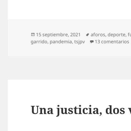
Publicado
Etiquetas
15 septiembre, 2021
aforos
,
deporte
,
f
el
garrido
,
pandemia
,
tsjpv
13 comentarios
Una justicia, dos