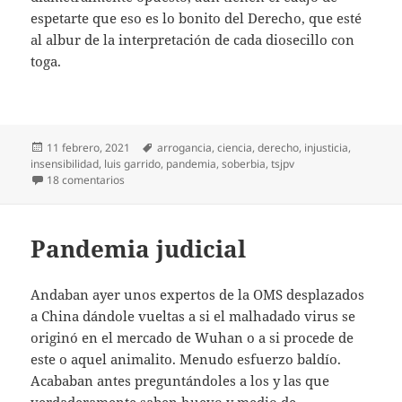
espetarte que eso es lo bonito del Derecho, que esté
al albur de la interpretación de cada diosecillo con
toga.
Publicado
Etiquetas
11 febrero, 2021
arrogancia
,
ciencia
,
derecho
,
injusticia
,
el
insensibilidad
,
luis garrido
,
pandemia
,
soberbia
,
tsjpv
en Sanidad judicializada
18 comentarios
Pandemia judicial
Andaban ayer unos expertos de la OMS desplazados
a China dándole vueltas a si el malhadado virus se
originó en el mercado de Wuhan o a si procede de
este o aquel animalito. Menudo esfuerzo baldío.
Acababan antes preguntándoles a los y las que
verdaderamente saben huevo y medio de