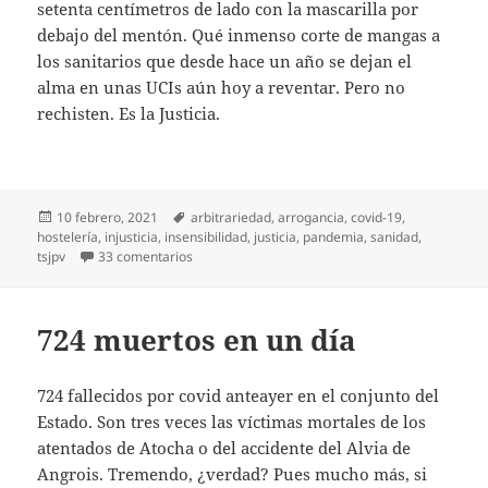
setenta centímetros de lado con la mascarilla por
debajo del mentón. Qué inmenso corte de mangas a
los sanitarios que desde hace un año se dejan el
alma en unas UCIs aún hoy a reventar. Pero no
rechisten. Es la Justicia.
Publicado
Etiquetas
10 febrero, 2021
arbitrariedad
,
arrogancia
,
covid-19
,
el
hostelería
,
injusticia
,
insensibilidad
,
justicia
,
pandemia
,
sanidad
,
en Pandemia judicial
tsjpv
33 comentarios
724 muertos en un día
724 fallecidos por covid anteayer en el conjunto del
Estado. Son tres veces las víctimas mortales de los
atentados de Atocha o del accidente del Alvia de
Angrois. Tremendo, ¿verdad? Pues mucho más, si