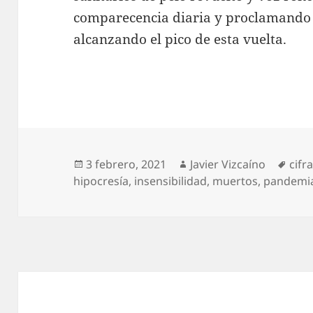
comparecencia diaria y proclamando 
alcanzando el pico de esta vuelta.
Publicado
Autor
Etiq
3 febrero, 2021
Javier Vizcaíno
cifr
el
hipocresía
,
insensibilidad
,
muertos
,
pandemi