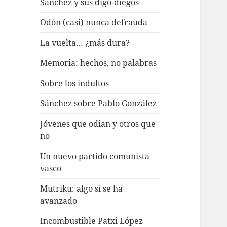
Sánchez y sus digo-diegos
Odón (casi) nunca defrauda
La vuelta… ¿más dura?
Memoria: hechos, no palabras
Sobre los indultos
Sánchez sobre Pablo González
Jóvenes que odian y otros que
no
Un nuevo partido comunista
vasco
Mutriku: algo sí se ha
avanzado
Incombustible Patxi López