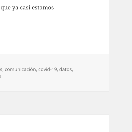
que ya casi estamos
uetas
as
,
comunicación
,
covid-19
,
datos
,
a