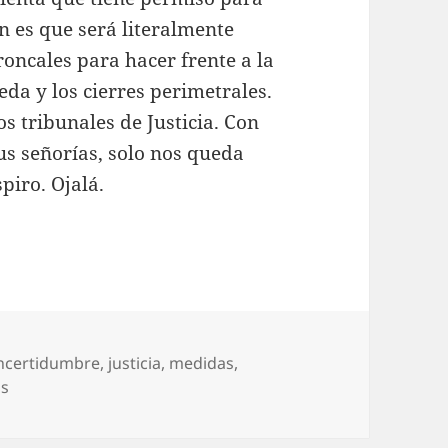
n es que será literalmente
oncales para hacer frente a la
da y los cierres perimetrales.
s tribunales de Justicia. Con
us señorías, solo nos queda
piro. Ojalá.
ncertidumbre
,
justicia
,
medidas
,
en El domingo, tonto el último
os