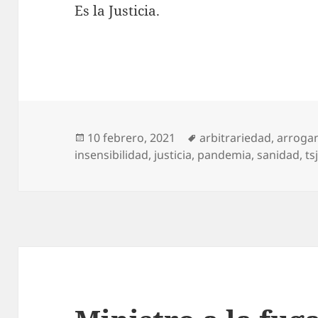
Es la Justicia.
Publicado
Etiquetas
10 febrero, 2021
arbitrariedad
,
arroga
el
insensibilidad
,
justicia
,
pandemia
,
sanidad
,
ts