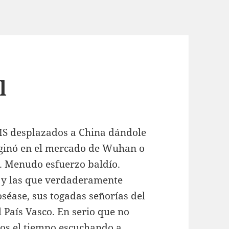
l
MS desplazados a China dándole
riginó en el mercado de Wuhan o
o. Menudo esfuerzo baldío.
 y las que verdaderamente
éase, sus togadas señorías del
l País Vasco. En serio que no
os el tiempo escuchando a