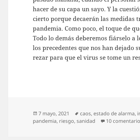
hacer de su capa un sayo. Y la cuestió
cierto porque decaerán las medidas tr
pandemia. Como poco, el toque de que
Todo lo demás deberemos fiárselo a lo
los precedentes que nos han dejado s
rezar para que el virus se tome un res
Publicado
Etiquetas
7 mayo, 2021
caos
,
estado de alarma
,
i
el
pandemia
,
riesgo
,
sanidad
10 comentari