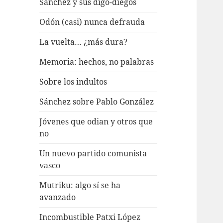
Sánchez y sus digo-diegos
Odón (casi) nunca defrauda
La vuelta… ¿más dura?
Memoria: hechos, no palabras
Sobre los indultos
Sánchez sobre Pablo González
Jóvenes que odian y otros que
no
Un nuevo partido comunista
vasco
Mutriku: algo sí se ha
avanzado
Incombustible Patxi López