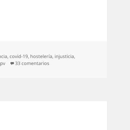
ncia
,
covid-19
,
hostelería
,
injusticia
,
en Pandemia judicial
jpv
33 comentarios